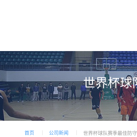
世界杯球
首页
公司新闻
世界杯球队赛季最佳防守