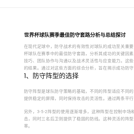
世界杯球队赛季最佳防守套路分析与总结探讨
在现代足球中，防守战术的有效性对球队的成功至关重要
杯球队在赛季中的最佳防守套路，分析其成功的关键因素
技巧、团队协作与沟通以及战术灵活性与应变能力。这些
的结果。通过对这些方面的综合分析，旨在揭示成功防守
1、防守阵型的选择
防守阵型是球队防守策略的基础，不同的阵型适应不同的对
提供稳定的屏障，同时保持攻击的灵活性。通过两条平行
另外，3-5-2阵型的使用逐渐增多，这种阵型在控制中
击，同时三名后卫则提供了稳固的防线。这种灵活的阵型
率。