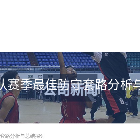
队赛季最佳防守套路分析
套路分析与总结探讨