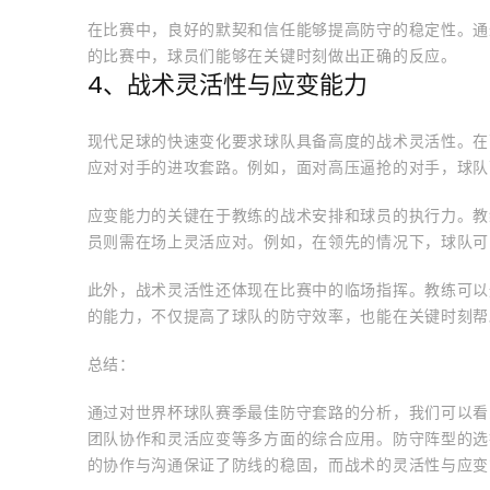
在比赛中，良好的默契和信任能够提高防守的稳定性。通
的比赛中，球员们能够在关键时刻做出正确的反应。
4、战术灵活性与应变能力
现代足球的快速变化要求球队具备高度的战术灵活性。在
应对对手的进攻套路。例如，面对高压逼抢的对手，球队
应变能力的关键在于教练的战术安排和球员的执行力。教
员则需在场上灵活应对。例如，在领先的情况下，球队可
此外，战术灵活性还体现在比赛中的临场指挥。教练可以
的能力，不仅提高了球队的防守效率，也能在关键时刻帮
总结：
通过对世界杯球队赛季最佳防守套路的分析，我们可以看
团队协作和灵活应变等多方面的综合应用。防守阵型的选
的协作与沟通保证了防线的稳固，而战术的灵活性与应变