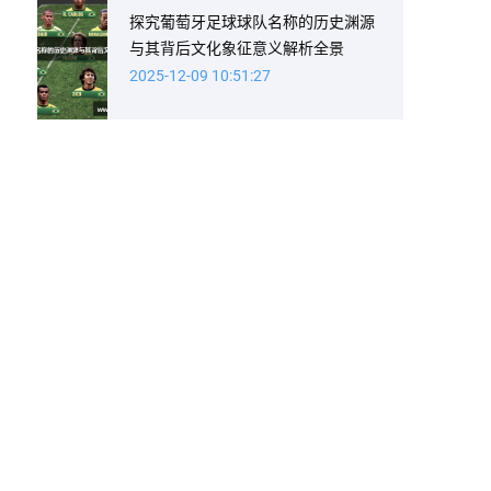
探究葡萄牙足球球队名称的历史渊源
与其背后文化象征意义解析全景
2025-12-09 10:51:27