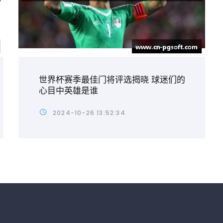
世界杯赛季最佳门将评选揭晓 球迷们的
心目中英雄是谁
2024-10-26 13:52:34