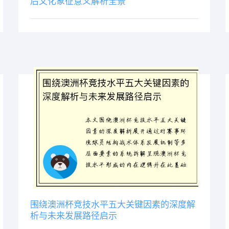
后文化象征意义解析全景
围绕澳洲杯竞技水平五大关键因素的深度解
析与未来发展路径启示