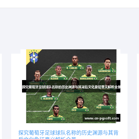
探究葡萄牙足球球队名称的历史渊源与其背