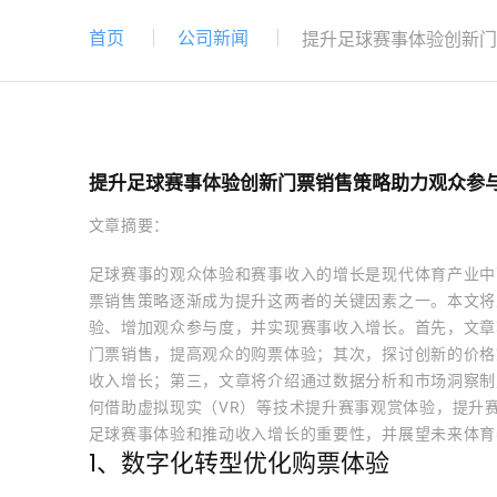
首页
公司新闻
提升足球赛事体验创新门
提升足球赛事体验创新门票销售策略助力观众参
文章摘要：
足球赛事的观众体验和赛事收入的增长是现代体育产业中
票销售策略逐渐成为提升这两者的关键因素之一。本文将
验、增加观众参与度，并实现赛事收入增长。首先，文章
门票销售，提高观众的购票体验；其次，探讨创新的价格
收入增长；第三，文章将介绍通过数据分析和市场洞察制
何借助虚拟现实（VR）等技术提升赛事观赏体验，提升
足球赛事体验和推动收入增长的重要性，并展望未来体育
1、数字化转型优化购票体验