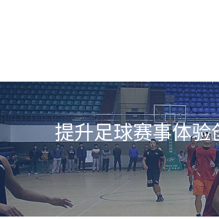
提升足球赛事体验