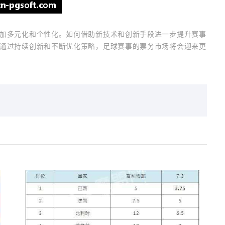
加多元化和个性化。如何借助新技术和创新手段进一步提升赛事
通过持续创新和不断优化策略，足球赛事的票务市场将会迎来更