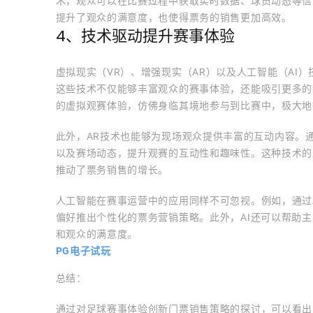
术，观众可以在比赛过程中获取实时数据、球员动态等信
提升了观众的满意度，也使得票务的销售更加高效。
4、技术驱动提升赛事体验
虚拟现实（VR）、增强现实（AR）以及人工智能（AI
这些技术不仅能够丰富观众的赛事体验，还能吸引更多的
的虚拟观赛体验，仿佛身临其境地参与到比赛中，极大地
此外，AR技术也能够为现场观众提供丰富的互动内容。
以及赛场动态，提升观赛的互动性和趣味性。这种技术的
推动了票务销售的增长。
人工智能在赛事运营中的应用同样不可忽视。例如，通过
偏好推出个性化的票务营销策略。此外，AI还可以帮助
和观众的满意度。
PG电子试玩
总结：
通过对足球赛事体验创新门票销售策略的探讨，可以看出