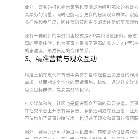
此外，票务的打包销售策略也逐渐成为吸引观众的有效方
高票务的销量，同时也能吸引更多的忠实观众群体。家庭
多样性和参与度；团体票则鼓励更多的集体组织前来观看
还有一种创新的票务销售模式是VIP票和增值服务。通过
事的尊贵体验，也为赛事方带来了更高的收入。VIP票
的忠诚度，形成长期的合作关系。
3、精准营销与观众互动
精准营销在现代体育赛事票务销售中起着至关重要的作用
需求，从而制定个性化的营销策略。比如，通过社交媒体
吸引目标群体，提高票务转化率。
社交媒体和线上社区也是促进观众互动的重要渠道。赛事
在社交平台上开展有奖竞赛、竞猜活动或在线直播，让观
不仅增加了赛事的曝光度，也促进了观众和赛事的情感联
另外，赛事方还可以通过手机应用程序和智能设备与观众