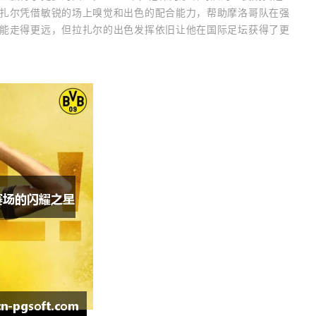
扎尔凭借敏锐的场上嗅觉和出色的配合能力，帮助摩洛哥队在强
能走得更远，但拉扎尔的出色发挥依旧让他在国际足坛获得了更