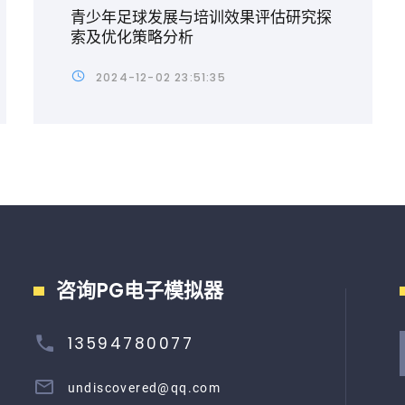
青少年足球发展与培训效果评估研究探
索及优化策略分析
2024-12-02 23:51:35
咨询PG电子模拟器
13594780077
undiscovered@qq.com