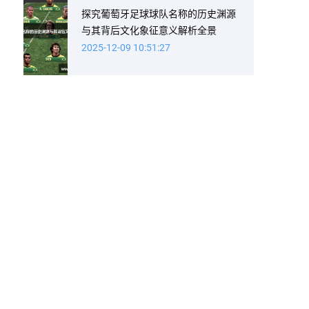
探究葡萄牙足球球队名称的历史渊源
与其背后文化象征意义解析全景
2025-12-09 10:51:27