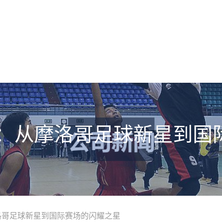
尔：从摩洛哥足球新星到国
洛哥足球新星到国际赛场的闪耀之星