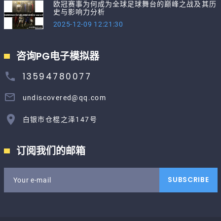
欧冠赛事为何成为全球足球舞台的巅峰之战及其历
史与影响力分析
2025-12-09 12:21:30
咨询PG电子模拟器
13594780077
undiscovered@qq.com
白银市仓棍之泽147号
订阅我们的邮箱
SUBSCRIBE
Your e-mail