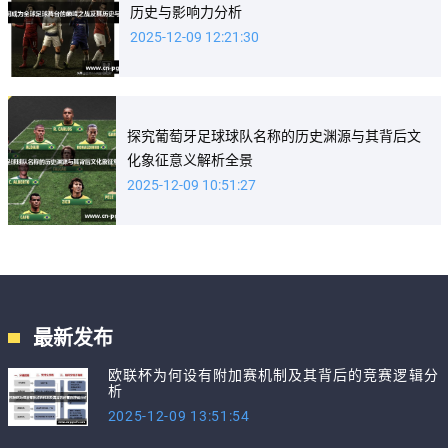
历史与影响力分析
2025-12-09 12:21:30
探究葡萄牙足球球队名称的历史渊源与其背后文
化象征意义解析全景
2025-12-09 10:51:27
最新发布
欧联杯为何设有附加赛机制及其背后的竞赛逻辑分
析
2025-12-09 13:51:54