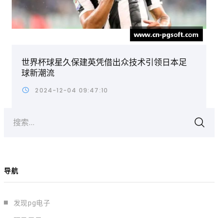
世界杯球星久保建英凭借出众技术引领日本足
球新潮流
2024-12-04 09:47:10
搜索...
导航
发现pg电子