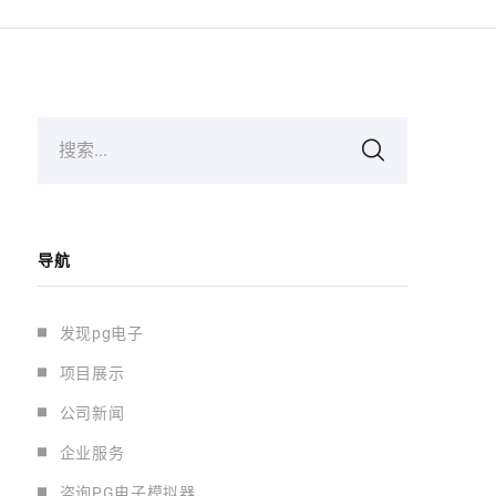
搜索...
导航
发现pg电子
项目展示
公司新闻
企业服务
咨询PG电子模拟器