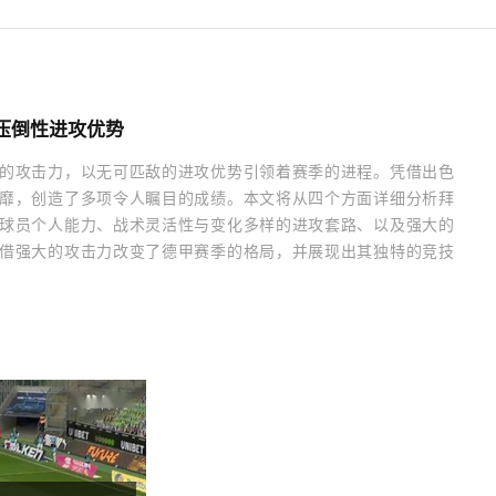
压倒性进攻优势
的攻击力，以无可匹敌的进攻优势引领着赛季的进程。凭借出色
靡，创造了多项令人瞩目的成绩。本文将从四个方面详细分析拜
球员个人能力、战术灵活性与变化多样的进攻套路、以及强大的
借强大的攻击力改变了德甲赛季的格局，并展现出其独特的竞技