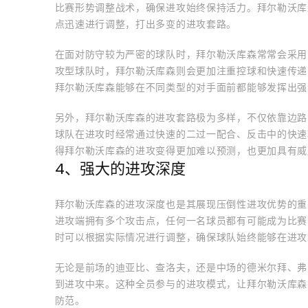
比赛形势调整战术，确保进攻始终保持活力。拜尔勒沃库
点迅速进行调整，打出多变的进攻套路。
在面对防守较为严密的球队时，拜尔勒沃库森常常会采用
攻型球队时，拜尔勒沃库森则会更加注重控球和快速传递
拜尔勒沃库森能够在不同类型的对手面前都能够发挥出强
另外，拜尔勒沃库森的进攻套路极为多样，不仅依靠边路
球队在进攻时经常通过快速的二过一配合、反击中的快速
得拜尔勒沃库森的进攻变得更加难以预测，也更加具有威
4、强大的进攻深度
拜尔勒沃库森的进攻深度也是其展现压倒性进攻优势的重
进攻端拥有多个攻击点，任何一名球员都有可能成为比赛
时可以根据实际情况进行调整，确保球队始终能够在进攻
无论是前场的迪亚比、查洛夫，还是中场的德米尔拜、弗
到进攻中来。这种全员参与的进攻模式，让拜尔勒沃库森
防范。