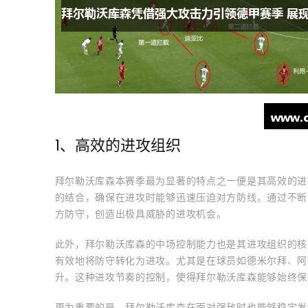
1、高效的进攻组织
拜尔勒沃库森本赛季最为显著的特点之一便是其高效的进
的结合，确保在进攻时能够迅速压迫对方防线。通过不断
方防守，创造出极具威胁的进攻机会。
此外，拜尔勒沃库森的中场控制能力也是其进攻组织的核
有效地将防守转化为进攻。尤其是在球员如德米尔拜、阿
升。这种进攻节奏的控制，使得拜尔勒沃库森能够始终保
更为重要的是，拜尔勒沃库森在面对强敌时也能够稳定发