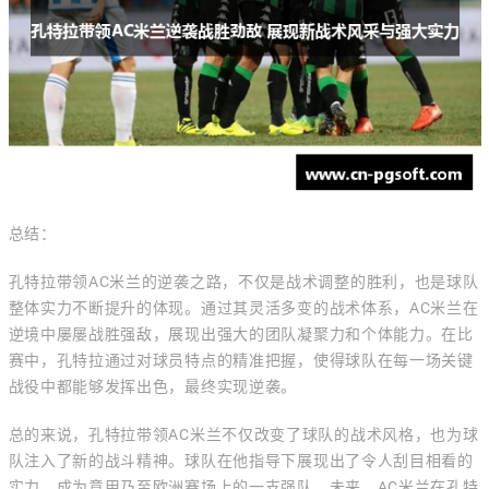
总结：
孔特拉带领AC米兰的逆袭之路，不仅是战术调整的胜利，也是球队
整体实力不断提升的体现。通过其灵活多变的战术体系，AC米兰在
逆境中屡屡战胜强敌，展现出强大的团队凝聚力和个体能力。在比
赛中，孔特拉通过对球员特点的精准把握，使得球队在每一场关键
战役中都能够发挥出色，最终实现逆袭。
总的来说，孔特拉带领AC米兰不仅改变了球队的战术风格，也为球
队注入了新的战斗精神。球队在他指导下展现出了令人刮目相看的
实力，成为意甲乃至欧洲赛场上的一支强队。未来，AC米兰在孔特