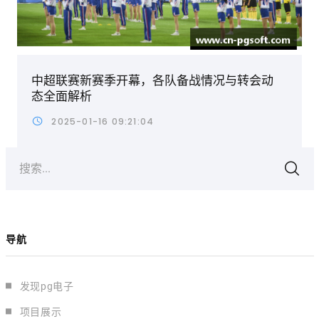
中超联赛新赛季开幕，各队备战情况与转会动
态全面解析
2025-01-16 09:21:04
搜索...
导航
发现pg电子
项目展示