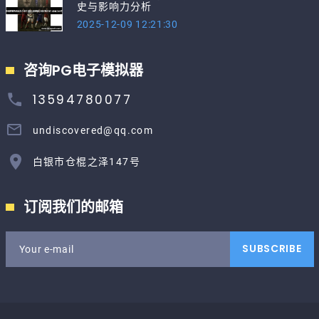
史与影响力分析
2025-12-09 12:21:30
咨询PG电子模拟器
13594780077
undiscovered@qq.com
白银市仓棍之泽147号
订阅我们的邮箱
SUBSCRIBE
Your e-mail