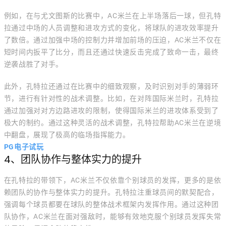
例如，在与尤文图斯的比赛中，AC米兰在上半场落后一球，但孔特
拉通过中场的人员调整和进攻方式的变化，将球队的进攻效率提升
了数倍。通过加强中场的控制力并增加前场的压迫，AC米兰不仅在
短时间内扳平了比分，而且还通过快速反击完成了致命一击，最终
逆袭战胜了对手。
此外，孔特拉还通过在比赛中的细致观察，及时识别对手的薄弱环
节，进行有针对性的战术调整。比如，在对阵国际米兰时，孔特拉
通过加强对对方边路进攻的限制，使得国际米兰的进攻体系受到了
极大的制约。通过这种灵活的战术调整，孔特拉帮助AC米兰在逆境
中翻盘，展现了极高的临场指挥能力。
PG电子试玩
4、团队协作与整体实力的提升
在孔特拉的带领下，AC米兰不仅依靠个别球员的发挥，更多的是依
赖团队的协作与整体实力的提升。孔特拉注重球员间的默契配合，
强调每个球员都要在球队的整体战术框架内发挥作用。通过这种团
队协作，AC米兰在面对强敌时，能够有效地克服个别球员发挥失常