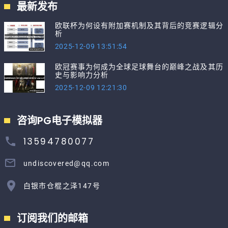
最新发布
欧联杯为何设有附加赛机制及其背后的竞赛逻辑分
析
2025-12-09 13:51:54
欧冠赛事为何成为全球足球舞台的巅峰之战及其历
史与影响力分析
2025-12-09 12:21:30
咨询PG电子模拟器
13594780077
undiscovered@qq.com
白银市仓棍之泽147号
订阅我们的邮箱