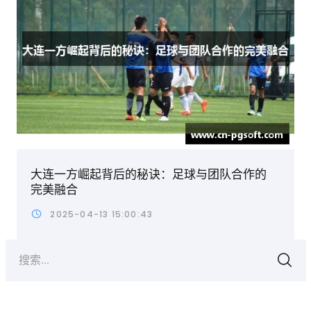
大连一方崛起背后的秘诀：足球与团队合作的
完美融合
2025-04-13 15:00:43
搜索...