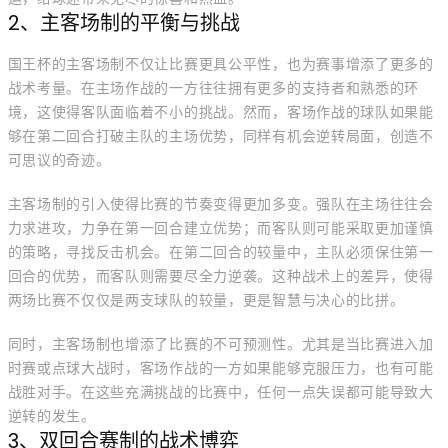
2、主客场制的平衡与挑战
国王杯的主客场制不仅让比赛更具公平性，也为赛事增添了更多的
战术考量。在主场作战的一方往往拥有更多的支持者和熟悉的环
境，这使得客队面临着不小的挑战。然而，客场作战的球队如果能
够在第二回合打破主队的主场优势，同样有机会逆转局面，创造不
可思议的奇迹。
主客场制的引入使得比赛的节奏变得更加多变。强队在主场往往会
力求进攻，力争在第一回合建立优势；而客队则可能采取更加谨慎
的策略，寻找反击机会。在第二回合的较量中，主队必须保住第一
回合的优势，而客队则需要尽全力逆袭。这种战术上的差异，使得
两场比赛不仅仅是两支球队的较量，更是智慧与决心的比拼。
同时，主客场制也增添了比赛的不可预测性。尤其是当比赛进入加
时赛或点球大战时，客场作战的一方如果能够克服压力，也有可能
战胜对手。在这些充满挑战的比赛中，任何一点失误都可能导致大
逆转的发生。
3、双回合赛制的战术博弈