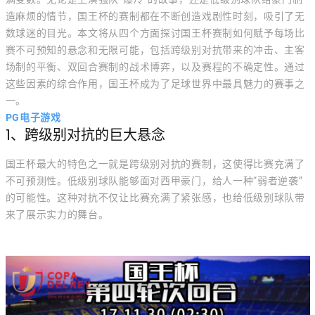
造麻烦的情节，国王杯的赛制都在不断创造戏剧性时刻，吸引了无
数球迷的目光。本文将从四个方面探讨国王杯赛制如何赋予每场比
赛不可预知的悬念和无限可能，包括跨级别对抗带来的冲击、主客
场制的平衡、双回合赛制的战术博弈，以及赛程的不确定性。通过
这些因素的综合作用，国王杯成为了足球世界中最具魅力的赛事之
一。
PG电子游戏
1、跨级别对抗的巨大悬念
国王杯最大的特色之一就是跨级别对抗的赛制，这使得比赛充满了
不可预测性。低级别球队能够面对西甲豪门，给人一种“弱者逆袭”
的可能性。这种对抗不仅让比赛充满了紧张感，也给低级别球队带
来了展示实力的舞台。