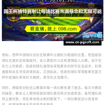
例如，西甲中游球队往往在联赛中占据较为稳固的位置，而低级别
球队在面对这些强敌时，会以更高的斗志和激情投入比赛。由于在
实力上的差距，低级别球队通常会采取更多的防守反击战术，利用
速度和反击寻找进球机会。正因如此，低级别球队常常能够在国王
杯中给强队带来巨大麻烦，甚至在主场爆冷。
同时，跨级别对抗也让赛事的每一场比赛充满了悬念。每次大赛前
的抽签，都会让人期待低级别球队能否再次创造奇迹。虽然强队依
然占据优势，但在单场淘汰制的框架下，一场比赛就足以改变命
运，给球迷带来无尽的惊喜和热血。