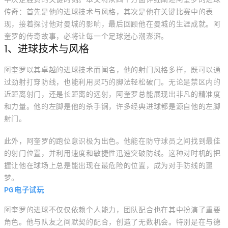
传奇：首先是他的进球技术与风格，其次是他在关键比赛中的表
现，接着探讨他对曼城的影响，最后回顾他在曼城的生涯成就。阿
奎罗的传奇故事，必将让每一个足球迷心潮澎湃。
1、进球技术与风格
阿奎罗以其卓越的进球技术而闻名，他的射门风格多样，既可以通
过劲射打穿防线，也能利用灵巧的脚法轻松破门。无论是禁区内的
近距离射门，还是长距离的远射，阿奎罗总能展现出非凡的精准度
和力量。他的左脚是他的杀手锏，许多经典进球都是源自他的左脚
射门。
此外，阿奎罗的跑位意识极为出色。他能在防守球员之间找到最佳
的射门位置，并利用速度和敏捷性迅速突破防线。这种对时机的把
握让他在球场上总是能出现在最危险的位置，成为对手防线的噩
梦。
PG电子试玩
阿奎罗的进球不仅仅依赖个人能力，团队配合也在其中扮演了重要
角色。他与队友之间默契的配合，创造了无数机会。特别是在与德