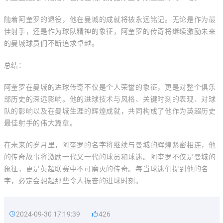
随着阿奎罗的退役，他在曼城的成就将被永远铭记。无论是作为最
佳射手，还是作为球队精神的象征，阿奎罗的传奇将继续激励未来
的曼城球员们不断追求卓越。
总结：
阿奎罗在曼城的进球传奇不仅是个人荣誉的象征，更是对整个俱乐
部历史的深远影响。他的进球技术与风格、关键时刻的表现、对球
队的影响以及在曼城生涯的辉煌成就，共同构成了他作为英超历史
最佳射手的伟大篇章。
在未来的岁月里，阿奎罗的名字将继续与曼城的辉煌紧密相连，他
的传奇故事将激励一代又一代的球员和球迷。阿奎罗不仅是曼城的
象征，更是英超联赛中不可磨灭的传奇。每当球迷们提到他的名
字，必定会想起那些令人振奋的进球时刻。
2024-09-30 17:19:39
426