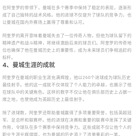
在阿奎罗的带领下，曼城在多个赛季中保持了稳定的表现，逐渐形
成了自己独特的战术风格。他的进球不仅提升了球队的竞争力，也
让曼城在国内外赛场上赢得了尊重和认可。
阿奎罗的离开意味着曼城失去了一位传奇人物，但他为球队留下的
精神遗产和战斗精神，将继续激励后来的球员们。阿奎罗的传奇地
位也确保了他在曼城历史上的重要性，成为未来球员们争相追赶的
标杆。
4、曼城生涯的成就
阿奎罗在曼城的职业生涯充满辉煌，他以260个进球成为球队历史
最佳射手。他的这一成就不仅体现了个人能力的卓越，也展示了他
在球队中的关键角色。这样的数字不仅让他在俱乐部历史上占据一
席之地，也使他成为英超历史上最佳射手。
除了进球数，阿奎罗还帮助曼城赢得了多项重要荣誉，包括英超冠
军、足总杯和联赛杯。他的进球在决赛和重要的联赛中发挥了关键
作用，令球队在多个赛季中保持竞争力。这些成就不仅让他个人的
职业生涯光辉熠熠，也为曼城的历史添上了浓墨重彩的一笔。