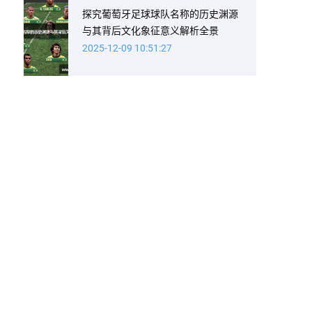
探究葡萄牙足球球队名称的历史渊源
与其背后文化象征意义解析全景
2025-12-09 10:51:27