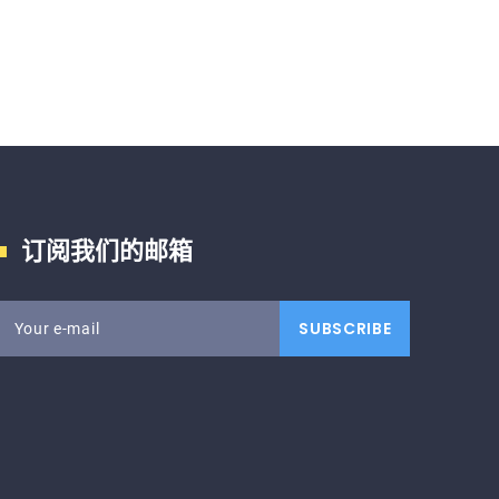
订阅我们的邮箱
SUBSCRIBE
Your e-mail