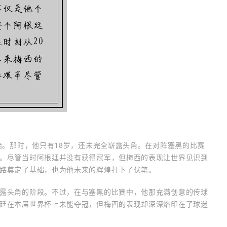
始。那时，他只有18岁，还未完全崭露头角。在对阵塞黑的比赛
。尽管当时阿根廷并没有获得冠军，但梅西的表现让世界见识到
路奠定了基础，也为他未来的辉煌打下了伏笔。
露头角的阶段。不过，在与塞黑的比赛中，他那充满创意的传球
廷在本届世界杯上未能夺冠，但梅西的表现却深深烙印在了球迷