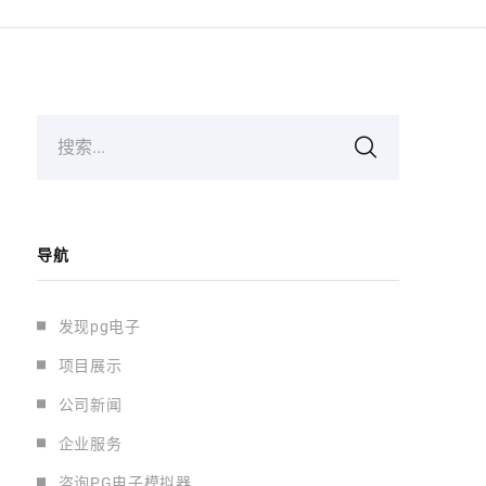
搜索...
导航
发现pg电子
项目展示
公司新闻
企业服务
咨询PG电子模拟器