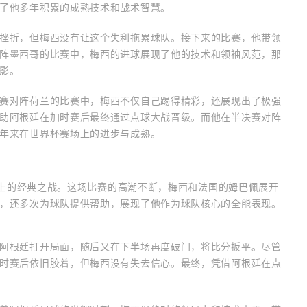
了他多年积累的成熟技术和战术智慧。
挫折，但梅西没有让这个失利拖累球队。接下来的比赛，他带领
阵墨西哥的比赛中，梅西的进球展现了他的技术和领袖风范，那
影。
赛对阵荷兰的比赛中，梅西不仅自己踢得精彩，还展现出了极强
助阿根廷在加时赛后最终通过点球大战晋级。而他在半决赛对阵
年来在世界杯赛场上的进步与成熟。
历史上的经典之战。这场比赛的高潮不断，梅西和法国的姆巴佩展开
，还多次为球队提供帮助，展现了他作为球队核心的全能表现。
阿根廷打开局面，随后又在下半场再度破门，将比分扳平。尽管
时赛后依旧胶着，但梅西没有失去信心。最终，凭借阿根廷在点