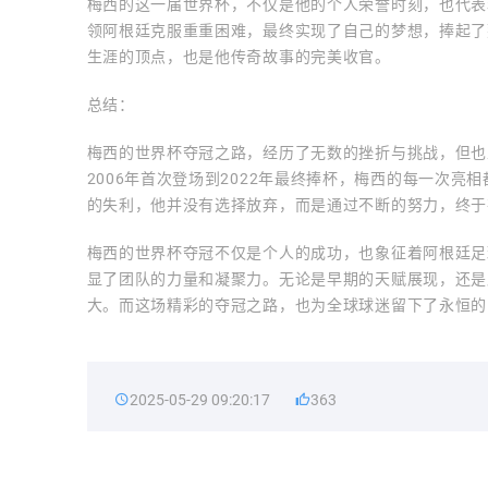
梅西的这一届世界杯，不仅是他的个人荣誉时刻，也代表
领阿根廷克服重重困难，最终实现了自己的梦想，捧起了
生涯的顶点，也是他传奇故事的完美收官。
总结：
梅西的世界杯夺冠之路，经历了无数的挫折与挑战，但也
2006年首次登场到2022年最终捧杯，梅西的每一次亮
的失利，他并没有选择放弃，而是通过不断的努力，终于在
梅西的世界杯夺冠不仅是个人的成功，也象征着阿根廷足
显了团队的力量和凝聚力。无论是早期的天赋展现，还是
大。而这场精彩的夺冠之路，也为全球球迷留下了永恒的
2025-05-29 09:20:17
363