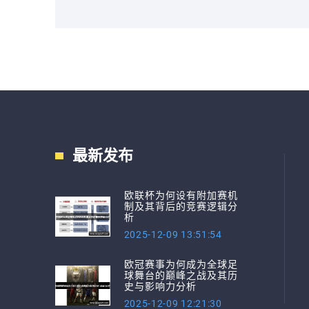
最新发布
欧联杯为何设有附加赛机
制及其背后的竞赛逻辑分
析
2025-12-09 13:51:54
欧冠赛事为何成为全球足
球舞台的巅峰之战及其历
史与影响力分析
2025-12-09 12:21:30