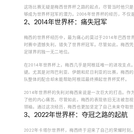
这场比赛无疑是梅西世界杯之路的起点，尽管当时他只是
够成为世界杯冠军的潜力。2006年世界杯的经历，不
2、2014年世界杯：痛失冠军
梅西的世界杯经历中，最为痛心的莫过于2014年巴西
时赛中遗憾失利，错失了世界杯冠军。尽管如此，梅西凭
足球界的独一无二地位。
在2014年世界杯上，梅西几乎是阿根廷唯一的进攻支
键。尤其是对阵巴利亚、伊朗和尼日利亚的比赛，梅西的
队整体的配合却未能帮助阿根廷最终捧起世界杯奖杯。
2014年世界杯的失利对梅西来说是一次巨大的打击。
了他的内心痛苦。尽管如此，梅西的表现依旧无法被忽视
领袖。通过这次经历，梅西也更加坚定了自己未来夺取世
3、2022年世界杯：夺冠之路的起航
2022年卡塔尔世界杯，梅西终于迎来了自己的荣耀时