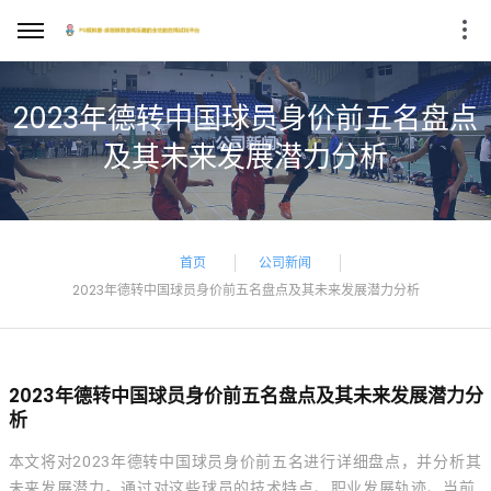
2023年德转中国球员身价前五名盘点
及其未来发展潜力分析
首页
公司新闻
2023年德转中国球员身价前五名盘点及其未来发展潜力分析
2023年德转中国球员身价前五名盘点及其未来发展潜力分
析
本文将对2023年德转中国球员身价前五名进行详细盘点，并分析其
未来发展潜力。通过对这些球员的技术特点、职业发展轨迹、当前