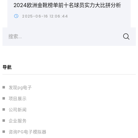
2024欧洲金靴榜单前十名球员实力大比拼分析
2025-06-16 12:06:44
搜索...
导航
发现pg电子
项目展示
公司新闻
企业服务
咨询PG电子模拟器