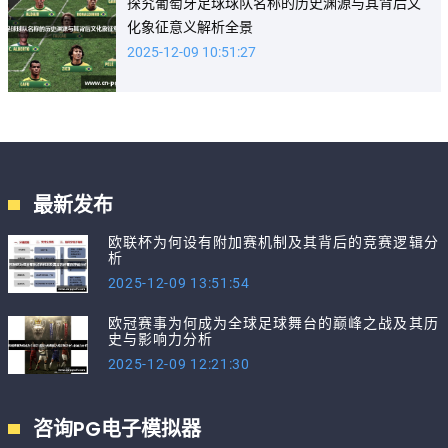
探究葡萄牙足球球队名称的历史渊源与其背后文
化象征意义解析全景
2025-12-09 10:51:27
最新发布
欧联杯为何设有附加赛机制及其背后的竞赛逻辑分
析
2025-12-09 13:51:54
欧冠赛事为何成为全球足球舞台的巅峰之战及其历
史与影响力分析
2025-12-09 12:21:30
咨询PG电子模拟器