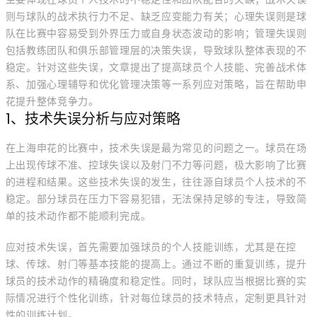
则与球队的战术执行力不足、缺乏应变能力有关；心理失误则是球
队在比赛中容易受到外界压力或自身状态波动的影响；管理失误则
包括教练团队和俱乐部管理层的决策失误，导致球队整体表现的不
稳定。针对这些失误，文章提出了提高球员个人技能、完善战术体
系、加强心理辅导和优化管理决策等一系列应对策略，旨在帮助申
花提升整体竞争力。
1、技术失误分析与应对策略
在上海申花的比赛中，技术失误是最为常见的问题之一。球员在场
上出现传球不准、控球失误以及射门不力等问题，极大影响了比赛
的进程和结果。这些技术失误的发生，往往源自球员个人技术的不
稳定。部分球员在压力下容易犯错，无法保持足够的专注，导致简
单的技术动作都不能顺利完成。
应对技术失误，首先需要加强球员的个人技能训练，尤其是在控
球、传球、射门等基本技能的提高上。通过不断的重复训练，提升
球员的技术动作的精确度和稳定性。同时，球队应当根据比赛的实
际情况进行个性化训练，针对每位球员的技术特点，定制更具针对
性的训练计划。