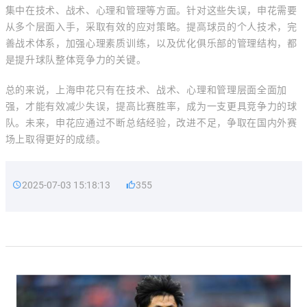
集中在技术、战术、心理和管理等方面。针对这些失误，申花需要
从多个层面入手，采取有效的应对策略。提高球员的个人技术，完
善战术体系，加强心理素质训练，以及优化俱乐部的管理结构，都
是提升球队整体竞争力的关键。
总的来说，上海申花只有在技术、战术、心理和管理层面全面加
强，才能有效减少失误，提高比赛胜率，成为一支更具竞争力的球
队。未来，申花应通过不断总结经验，改进不足，争取在国内外赛
场上取得更好的成绩。
2025-07-03 15:18:13
355