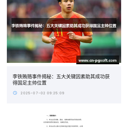
李铁贿赂事件揭秘：五大关键因素助其成功获
得国足主帅位置
2025-07-02 09:25:09