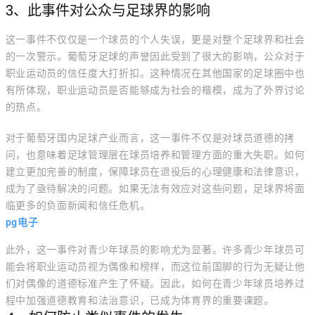
3、此事件对公众与足球界的影响
这一事件不仅仅是一个球员的个人失误，更是对整个足球界和社会
的一次警示。葡萄牙足球的声誉因此受到了很大的影响，公众对于
职业运动员的信任度大打折扣。这种情况在其他国家的足球圈中也
有所体现，职业运动员是否能够成为社会的楷模，成为了外界讨论
的热点。
对于葡萄牙国内足球产业而言，这一事件不仅是对球员道德的拷
问，也意味着足球管理层在球员培养和管理方面的重大失职。如何
建立更加完善的制度，保障球员在退役后的心理健康和法律意识，
成为了亟待解决的问题。如果无法有效应对这些问题，足球界将面
临更多的负面新闻和信任危机。
pg电子
此外，这一事件对青少年球员的影响尤为显著。许多青少年球员可
能会将职业运动员视为偶像和榜样，而这位前国脚的行为无疑让他
们对偶像的道德标准产生了怀疑。因此，如何在青少年球员培养过
程中加强道德教育和法治意识，已成为体育界的重要课题。