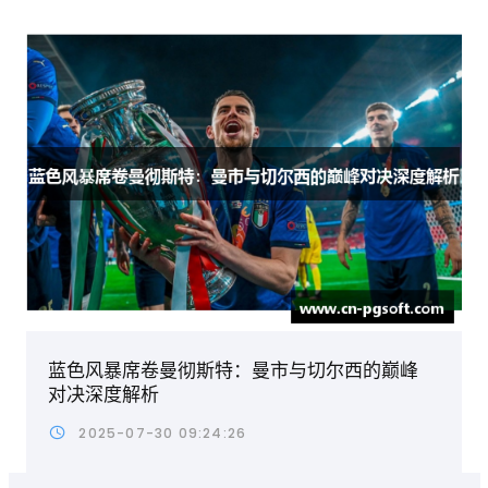
蓝色风暴席卷曼彻斯特：曼市与切尔西的巅峰
对决深度解析
2025-07-30 09:24:26