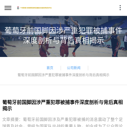
葡萄牙前国脚因涉严重犯罪被捕事件
深度剖析与背后真相揭示
首页
公司新闻
葡萄牙前国脚因涉严重犯罪被捕事件深度剖析与背后真相揭示
葡萄牙前国脚因涉严重犯罪被捕事件深度剖析与背后真相
揭示
文章摘要：葡萄牙前国脚因涉及严重犯罪被捕的消息震动了整个足
球界及社会，曾经为国家队出战的重要人物，如今成为了公众舆论