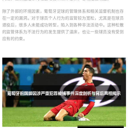
除了外部的环境因素，葡萄牙足球的管理体系和相关监督机制也存
在一定的漏洞。对于球员个人行为的监管较为宽松，尤其是在球员
退役后，很多人未能成功转型，陷入到各种非法活动中。这种松散
的监管体系为不法行为的发生提供了温床，也让一些球员没有受到
应有的约束。