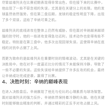
尽管兹维列夫在比赛初期表现得非常出色，但在接下来的比赛中，
他出现了一些不容忽视的失误，尤其是在关键分上的处理。他的发
球虽然依然强势，但在第二盘后期，发球的稳定性明显下降，出现
了多个双误，这给了辛纳可乘之机。
兹维列夫的底线进攻在整体上仍然有威胁，但在面对辛纳越来越顽
强的防守时，他的一些进攻变得急功近利，技术动作也变得有些不
稳定。特别是在第三盘中，他多次出现回球失误，这使得辛纳在底
线的对抗中占据了上风。
而更为致命的是兹维列夫在重要时刻的情绪波动，尤其是在关键的
决胜局中，他在对手一度逼近比分的情况下未能保持冷静，导致了
一些不必要的失误。这些失误给辛纳提供了许多反攻的机会，最终
让辛纳成功完成逆袭，赢得了比赛。
4、决胜时刻：辛纳的巅峰表现
在进入决胜盘后，辛纳展现了他无与伦比的心理素质与球场智慧。
面对兹维列夫的强力反扑，辛纳依然保持着冷静的头脑，他在关键
时刻能够做出精准的判断，并通过精彩的正反手对攻占据上风。