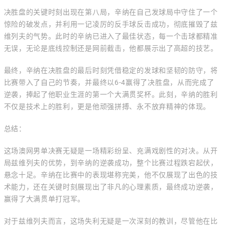
决胜盘的关键时刻出现在第八局，辛纳在自己发球局中守住了一个
惊险的破发点，并利用一记凌厉的反手球反击成功，彻底摧毁了兹
维列夫的气势。此时的辛纳已进入了最佳状态，每一个击球都精准
无误，无论是底线控制还是网前截击，他都展示出了高超的技艺。
最终，辛纳在决胜盘的最后时刻凭借稳定的发球和坚韧的防守，将
比赛带入了自己的节奏，并最终以6-4赢得了决胜盘，从而完成了
逆袭，捧起了他职业生涯的第一个大满贯奖杯。此刻，辛纳的胜利
不仅是技术上的胜利，更是他顽强拼搏、永不放弃精神的体现。
总结：
这场澳网男单决赛无疑是一场精彩纷呈、充满戏剧性的对决。从开
局兹维列夫的优势，到辛纳的逆袭成功，整个比赛过程跌宕起伏，
悬念十足。辛纳在比赛中的表现堪称完美，他不仅展现了出色的技
术能力，还在关键时刻展现出了非凡的心理素质，最终成功逆袭，
赢得了大满贯单打冠军。
对于兹维列夫而言，这场失利无疑是一次深刻的教训，尽管他在比