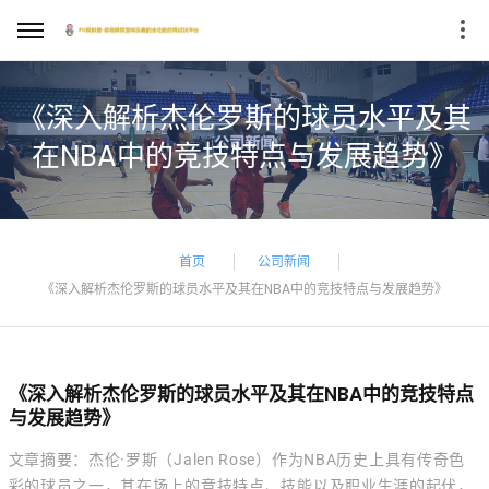
《深入解析杰伦罗斯的球员水平及其
在NBA中的竞技特点与发展趋势》
首页
公司新闻
《深入解析杰伦罗斯的球员水平及其在NBA中的竞技特点与发展趋势》
《深入解析杰伦罗斯的球员水平及其在NBA中的竞技特点
与发展趋势》
文章摘要：杰伦·罗斯（Jalen Rose）作为NBA历史上具有传奇色
彩的球员之一，其在场上的竞技特点、技能以及职业生涯的起伏，