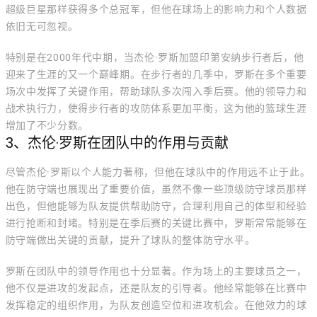
超级巨星那样获得多个总冠军，但他在球场上的影响力和个人数据
依旧无可忽视。
特别是在2000年代中期，当杰伦·罗斯加盟印第安纳步行者后，他
迎来了生涯的又一个巅峰期。在步行者的几季中，罗斯在多个重要
场次中发挥了关键作用，帮助球队多次闯入季后赛。他的领导力和
战术执行力，使得步行者的攻防体系更加平衡，这为他的篮球生涯
增加了不少分数。
3、杰伦·罗斯在团队中的作用与贡献
尽管杰伦·罗斯以个人能力著称，但他在球队中的作用远不止于此。
他在防守端也展现出了重要价值，虽然不像一些顶级防守球员那样
出色，但他能够为队友提供帮助防守，合理利用自己的体型和经验
进行抢断和封堵。特别是在季后赛的关键比赛中，罗斯常常能够在
防守端做出关键的贡献，提升了球队的整体防守水平。
罗斯在团队中的领导作用也十分显著。作为场上的主要球员之一，
他不仅是进攻的发起点，还是队友的引导者。他经常能够在比赛中
发挥稳定的组织作用，为队友创造空位和进攻机会。在他效力的球