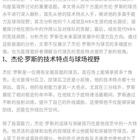
均是篮球界讨论的重要话题。本文将从四个方面对杰伦·罗斯的球员
水平进行深入解析，首先从他的技术特点入手，阐述他的多面手能
力及球场视野；其次分析他的个人成就及NBA生涯的成长路径；接
着探讨他在团队中的作用以及对球队的贡献；最后，结合现代NBA
的竞技趋势，分析杰伦·罗斯在未来篮球发展中的潜力及方向。通过
这些层面的分析，文章不仅展示了杰伦·罗斯作为球员的多维度价
值，也为篮球爱好者理解当代球员的竞技特点提供了新的视角。
1、杰伦·罗斯的技术特点与球场视野
杰伦·罗斯是一位拥有全面技能的球员，其在场上能够承担多个角
色，无论是得分后卫、控球后卫还是小前锋，他的技术特点都十分
突出。首先，他的投射能力是其一大亮点，尤其在三分线外，罗斯
展现了相对稳定的命中率。在他效力于底特律活塞期间，罗斯通过
不断的投射训练，提升了自己的外线威胁，这使得他不仅能够突破
防线，还能在外线拉开空间。
除了投篮能力，杰伦·罗斯的运球与突破技巧也是他技艺中的一大特
色。他灵活的运球和出色的控球技术让他能轻松突破防守球员，进
入篮下并完成高效的得分。他的低位进攻和反击速度也使他成为了