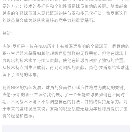
要的方向：技术的多样性和全能性将是球员价值的关键。随着越来
越多的年轻球员融入现代篮球的快节奏和多元化打法，像罗斯这样
的球员将会成为球队构建核心竞争力的重要基石。
总结：
杰伦·罗斯是一位在NBA历史上有着深远影响的全能球员，尽管他的
职业生涯并未获得如其他超级巨星那样的无数荣誉，但他在球场上
展现出的技术水平与团队贡献，使他在篮球界占据了独特的位置。
从技术特点到生涯成就，再到对团队的贡献，杰伦·罗斯都给篮球迷
留下了深刻的印象。
随着NBA的持续发展，球员的多面性和适应性将成为成功的关键。
杰伦·罗斯的职业生涯给我们展示了一个全能型球员如何在不同时
期、不同战术环境下不断调整自己的打法，并始终保持竞争力。对
于未来的篮球发展来说，罗斯的职业轨迹无疑为年轻球员提供了宝
贵的经验和启示。