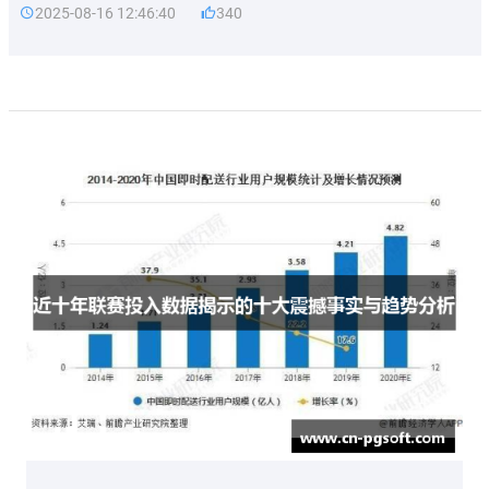
2025-08-16 12:46:40
340