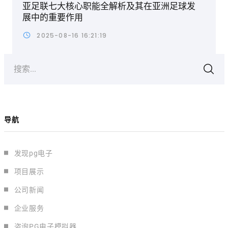
亚足联七大核心职能全解析及其在亚洲足球发
展中的重要作用
2025-08-16 16:21:19
搜索...
导航
发现pg电子
项目展示
公司新闻
企业服务
咨询PG电子模拟器