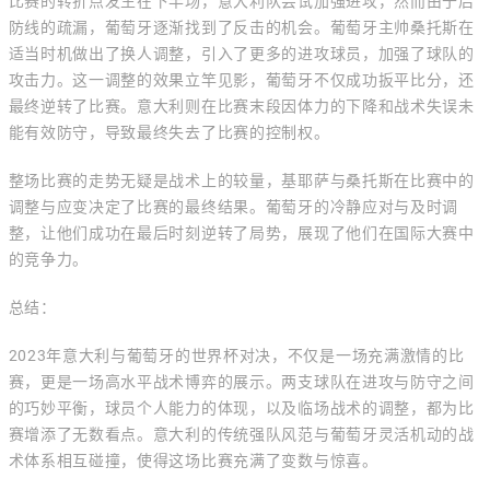
比赛的转折点发生在下半场，意大利队尝试加强进攻，然而由于后
防线的疏漏，葡萄牙逐渐找到了反击的机会。葡萄牙主帅桑托斯在
适当时机做出了换人调整，引入了更多的进攻球员，加强了球队的
攻击力。这一调整的效果立竿见影，葡萄牙不仅成功扳平比分，还
最终逆转了比赛。意大利则在比赛末段因体力的下降和战术失误未
能有效防守，导致最终失去了比赛的控制权。
整场比赛的走势无疑是战术上的较量，基耶萨与桑托斯在比赛中的
调整与应变决定了比赛的最终结果。葡萄牙的冷静应对与及时调
整，让他们成功在最后时刻逆转了局势，展现了他们在国际大赛中
的竞争力。
总结：
2023年意大利与葡萄牙的世界杯对决，不仅是一场充满激情的比
赛，更是一场高水平战术博弈的展示。两支球队在进攻与防守之间
的巧妙平衡，球员个人能力的体现，以及临场战术的调整，都为比
赛增添了无数看点。意大利的传统强队风范与葡萄牙灵活机动的战
术体系相互碰撞，使得这场比赛充满了变数与惊喜。