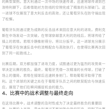
的典型案例。意大利通过一次中场的快速传递，迅速将球传递到巴
洛特利脚下，后者借助对方防线的空隙完成了精准的头球破门。这
一进球不仅展现了意大利反击的高效，还让葡萄牙队在防守端出现
了松懈。
葡萄牙队则通过更为成熟的反击战术来回应意大利的进攻。费利克
斯在中场发动一次突破，在带球穿越意大利的防线后，将球传给了
插上的若塔。若塔冷静推射得分，将比分扳平。这一进球充分展示
了葡萄牙在快速反击中的流畅配合与高效执行，也使得比赛再次回
到了同一起跑线上。
比赛后期，双方都加强了进攻力度，试图通过更为猛烈的攻势来一
举决定比赛的胜负。最终，葡萄牙凭借一次精准的长传球，打破了
场上的僵局，若塔在接球后迅速转身射门，帮助葡萄牙取得了胜
利。这个进球的关键之处在于葡萄牙队员之间的默契配合与快速反
应，展现了他们在瞬间捕捉机会的能力。
4、比赛中的战术调整与最终走向
在这场比赛中，战术调整的及时性成为了决定最终胜负的重要因