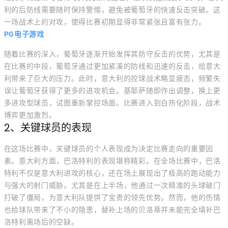
利的后防线需要随时保持警惕，避免被葡萄牙的快速反击突破。这
一场战术上的对攻，使得比赛初期显得非常紧张且富有张力。
PG电子游戏
随着比赛的深入，葡萄牙逐渐开始发挥其防守反击的优势，尤其是
在比赛的中段，葡萄牙通过更加紧凑的防线和迅速的反击，给意大
利带来了巨大的压力。此时，意大利的控球战术略显疲态，频繁失
误让葡萄牙获得了更多的进攻机会。基耶萨随即作出调整，换上更
多进攻型球员，试图重新掌控场面。比赛进入到白热化阶段，战术
博弈更加激烈。
2、关键球员的表现
在这场比赛中，关键球员的个人表现成为决定比赛走向的重要因
素。意大利方面，巴洛特利的表现堪称精彩。在全场比赛中，巴洛
特利不仅是意大利进攻的核心，还在场上展现出了极高的跑动能力
与强大的射门威胁。尤其是在上半场，他通过一次精准的头球破门
打破了僵局，为意大利队提供了宝贵的领先优势。然而，他的伤情
也给球队带来了不小的隐患，替补上场的贝洛蒂并未能完全填补巴
洛特利离场后的空缺。