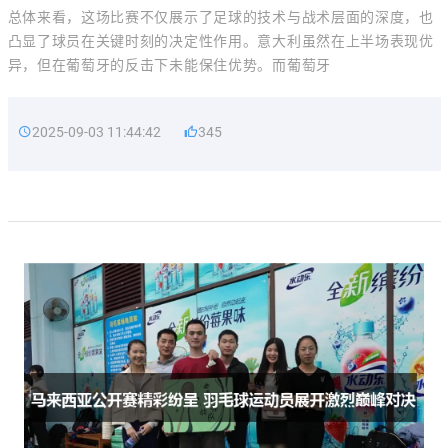
总体来看，这场比赛不仅展示了足球的技术与战术层面的深度，也
凸显了球员在关键时刻的决定性作用。意大利虽然在上半场表现优
异，但在葡萄牙的反击下未能保住优势。而葡萄牙
2025-09-03 11:44:42
345