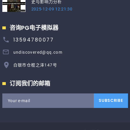
史与影响力分析
2025-12-09 12:21:30
咨询PG电子模拟器
13594780077
undiscovered@qq.com
白银市仓棍之泽147号
订阅我们的邮箱
SUBSCRIBE
Your e-mail