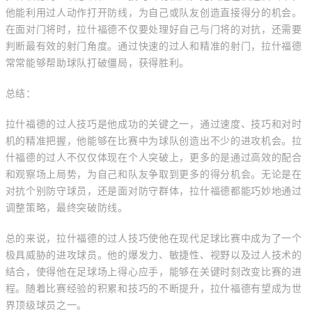
他能利用过人动作打开防线，为自己或队友创造直接得分的机会。
在面对门将时，拉什福德不仅要处理好自己与门将的对抗，还需要
判断最有效的射门角度。通过快速的过人和精准的射门，拉什福德
常常能够帮助球队打破僵局，获得胜利。
总结：
拉什福德的过人技巧是他成功的关键之一，通过速度、技巧和对时
机的精准把握，他能够在比赛中为球队创造出不少的进攻机会。拉
什福德的过人不仅仅体现在个人突破上，更多的是通过高效的配合
和观察场上局势，为自己和队友争取到更多的得分机会。无论是在
对抗个别防守球员，还是面对防守群体，拉什福德都能巧妙地通过
调整策略，最终突破防线。
总的来说，拉什福德的过人技巧使他在现代足球比赛中成为了一个
极具威胁的进攻球员。他的爆发力、敏捷性、视野以及过人技术的
结合，使得他在足球场上得心应手，能够在关键时刻改变比赛的进
程。随着比赛经验的积累和技巧的不断提升，拉什福德有望成为世
界顶级球员之一。