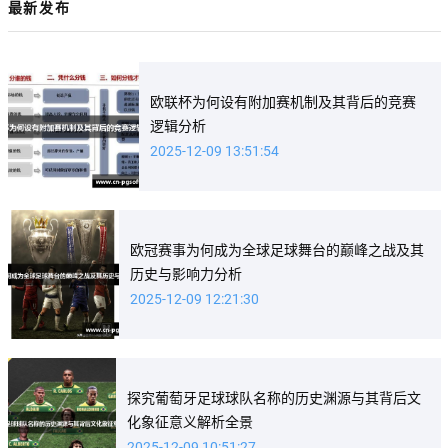
最新发布
欧联杯为何设有附加赛机制及其背后的竞赛
逻辑分析
2025-12-09 13:51:54
欧冠赛事为何成为全球足球舞台的巅峰之战及其
历史与影响力分析
2025-12-09 12:21:30
探究葡萄牙足球球队名称的历史渊源与其背后文
化象征意义解析全景
2025-12-09 10:51:27