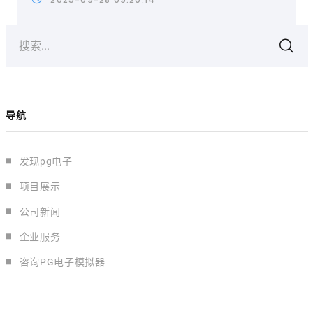
搜索...
导航
发现pg电子
项目展示
公司新闻
企业服务
咨询PG电子模拟器