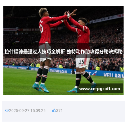
2025-09-27 15:09:25
371