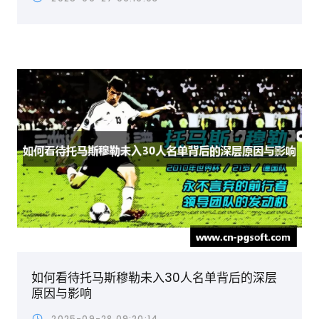
如何看待托马斯穆勒未入30人名单背后的深层
原因与影响
2025-09-28 09:20:14