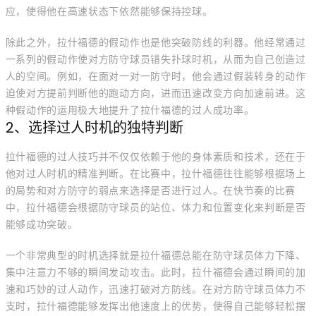
应，使得他在高速状态下依然能够保持控球。
除此之外，拉什福德的假动作也是他突破防线的利器。他经常通过
一系列的假动作使对方防守球员错失扑球时机，从而为自己创造过
人的空间。例如，在面对一对一防守时，他会通过假装转身的动作
迫使对方提前判断他的跑动方向，进而迅速改变方向加速前进。这
种假动作的运用极大地提升了拉什福德的过人成功率。
2、选择过人时机的独特判断
拉什福德的过人技巧并不仅仅依赖于他的身体素质和技术，还在于
他对过人时机的精准判断。在比赛中，拉什福德往往能够根据场上
的局势和对方防守的弱点来选择是否进行过人。在快节奏的比赛
中，拉什福德会根据防守球员的站位、体力和位置变化来判断是否
能够成功突破。
一个非常典型的时机选择就是拉什福德总能在防守球员体力下降、
集中注意力不够的瞬间发动攻击。此时，拉什福德会通过瞬间的加
速和巧妙的过人动作，迅速打破对方防线。在对方防守球员体力不
支时，拉什福德能够发挥出他速度上的优势，使得自己能够轻松摆