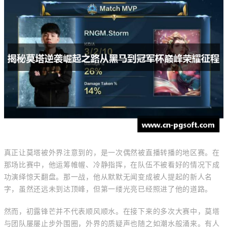
真正让莫塔被外界注意到的，是一次偶然被直播转播的地区赛。在
那场比赛中，他运筹帷幄、冷静指挥，在队伍不被看好的情况下成
功演绎惊天翻盘。那一战，他从默默无闻变成被人提起的新人名
字，虽然还远未到达顶峰，但第一缕光亮已经照进了他的道路。
然而，初露锋芒并不代表顺风顺水。在接下来的多次大赛中，莫塔
与团队屡屡止步外围圈，外界的质疑声也随之如潮水般涌来。有人