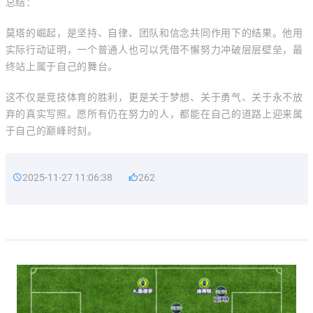
总结：
莫塔的崛起，是坚持、自律、团队和信念共同作用下的结果。他用
实际行动证明，一个普通人也可以凭借不懈努力冲破层层壁垒，最
终站上属于自己的舞台。
这不仅是竞技体育的胜利，更是关于梦想、关于勇气、关于永不放
弃的真实写照。愿所有仍在努力的人，都能在自己的道路上迎来属
于自己的巅峰时刻。
2025-11-27 11:06:38
262