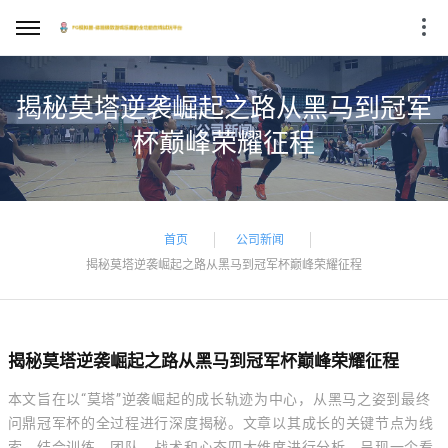
揭秘莫塔逆袭崛起之路从黑马到冠军
杯巅峰荣耀征程
首页
公司新闻
揭秘莫塔逆袭崛起之路从黑马到冠军杯巅峰荣耀征程
揭秘莫塔逆袭崛起之路从黑马到冠军杯巅峰荣耀征程
本文旨在以“莫塔”逆袭崛起的成长轨迹为中心，从黑马之姿到最终
问鼎冠军杯的全过程进行深度揭秘。文章以其成长的关键节点为线
索，结合训练、团队、战术和心态四大维度进行分析，呈现一个看