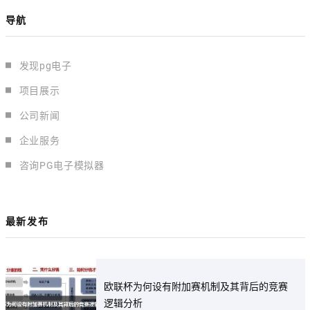
导航
发现pg电子
项目展示
公司新闻
企业服务
咨询PG电子模拟器
最新发布
欧联杯为何设有附加赛机制及其背后的竞赛
逻辑分析