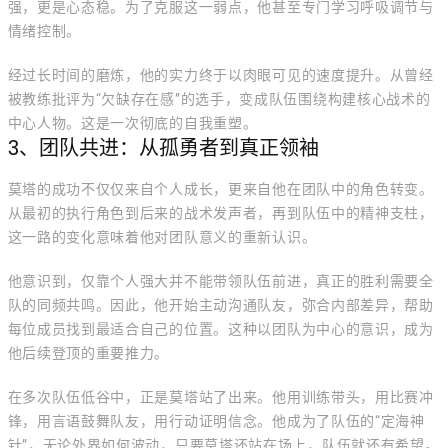
强，更是心态稳。为了克服这一弱点，他甚至专门学习呼吸调节与
情绪控制。
经过长时间的磨炼，他的实力终于以肉眼可见的速度提升。从曾经
被教练批评为“欠缺存在感”的选手，变成队伍围绕构建核心战术的
中心人物。这是一次彻底的自我重塑。
3、团队共进：从孤勇者到真正领袖
莫塔的成功不仅仅来自个人成长，更来自他在团队中的角色转变。
从最初的执行角色到后来的战术发声者，再到队伍中的精神支柱，
这一路的变化意味着他对团队意义的重新认识。
他意识到，仅靠个人强大并不能带领队伍前进，真正的胜利需要全
队的同频共鸣。因此，他开始主动沟通队友，弥合内部差异，帮助
每位成员找到最适合自己的位置。这种以团队为中心的意识，成为
他后续登顶的重要推力。
在多次队伍低谷中，正是莫塔站了出来。他用训练带头，用比赛冲
锋，用言语鼓舞队友，用行动证明信念。他成为了队伍的“定海神
针”，无论外界如何波动，只要莫塔还站在场上，队伍就还有希望。