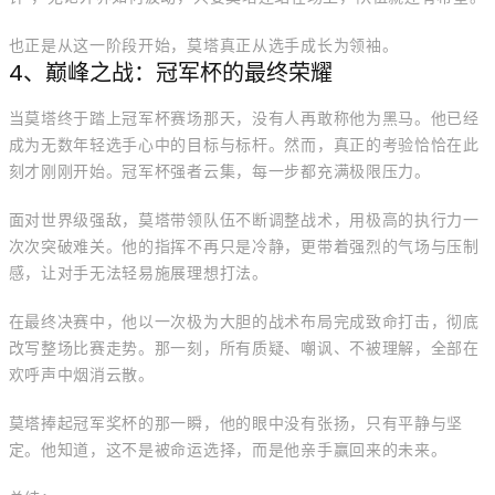
也正是从这一阶段开始，莫塔真正从选手成长为领袖。
4、巅峰之战：冠军杯的最终荣耀
当莫塔终于踏上冠军杯赛场那天，没有人再敢称他为黑马。他已经
成为无数年轻选手心中的目标与标杆。然而，真正的考验恰恰在此
刻才刚刚开始。冠军杯强者云集，每一步都充满极限压力。
面对世界级强敌，莫塔带领队伍不断调整战术，用极高的执行力一
次次突破难关。他的指挥不再只是冷静，更带着强烈的气场与压制
感，让对手无法轻易施展理想打法。
在最终决赛中，他以一次极为大胆的战术布局完成致命打击，彻底
改写整场比赛走势。那一刻，所有质疑、嘲讽、不被理解，全部在
欢呼声中烟消云散。
莫塔捧起冠军奖杯的那一瞬，他的眼中没有张扬，只有平静与坚
定。他知道，这不是被命运选择，而是他亲手赢回来的未来。