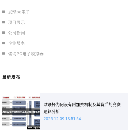
发现pg电子
项目展示
公司新闻
企业服务
咨询PG电子模拟器
最新发布
欧联杯为何设有附加赛机制及其背后的竞赛
逻辑分析
2025-12-09 13:51:54