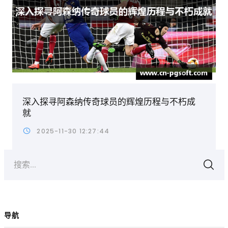
深入探寻阿森纳传奇球员的辉煌历程与不朽成
就
2025-11-30 12:27:44
搜索...
导航