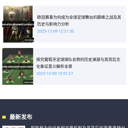
欧冠赛事为何成为全球足球舞台的巅峰之战及其
历史与影响力分析
2025-12-09 12:21:30
探究葡萄牙足球球队名称的历史渊源与其背后文
化象征意义解析全景
2025-12-09 10:51:27
最新发布
欧联杯为何设有附加赛机制及其背后的竞赛逻辑分