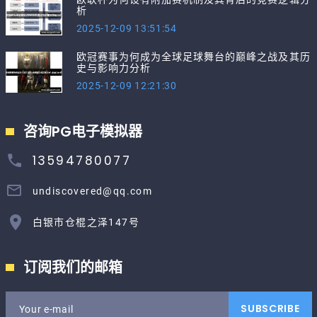
析
2025-12-09 13:51:54
欧冠赛事为何成为全球足球舞台的巅峰之战及其历
史与影响力分析
2025-12-09 12:21:30
咨询PG电子模拟器
13594780077
undiscovered@qq.com
白银市仓棍之泽147号
订阅我们的邮箱
SUBSCRIBE
Your e-mail