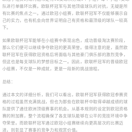
队进行单循环比赛。欧联杯冠军与其他顶级球队的对抗，无疑是所
有比赛的焦点之一。通过欧冠小组赛，欧联杯冠军不仅能够展示自
己的实力，也有机会向世界证明自己有资格和最顶级的球队一较高
下。
如果欧联杯冠军能够在小组赛中表现出色，成功晋级淘汰赛阶段，
那么它们便可以继续争夺欧冠的更高荣誉。值得注意的是，虽然欧
联杯冠军在获得欧冠资格后将面临与其他豪门俱乐部的激烈竞争，
但这也是每支球队的梦想目标之一。因此，欧联杯冠军的晋级欧冠
小组赛，不仅是一种成就，更是一段新的挑战旅程。
总结：
通过本文的详细分析，我们可以看出，欧联杯冠军获得欧冠参赛资
格的过程虽然充满挑战，但也为那些在欧联杯中取得卓越成绩的球
队提供了通往欧洲顶级赛事的机会。从基本规则的设定到欧冠资格
赛的附加赛，整个流程确保了各支球队能够在公平的竞技环境中争
夺荣誉。而欧联杯冠军通过欧冠小组赛继续向更高层次的比赛迈
进，则彰显了赛事的竞争力和观赏价值。