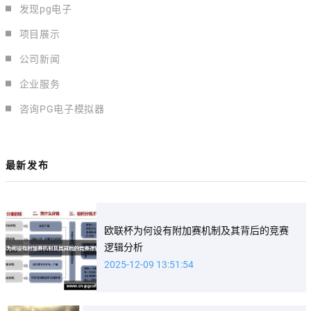
发现pg电子
项目展示
公司新闻
企业服务
咨询PG电子模拟器
最新发布
欧联杯为何设有附加赛机制及其背后的竞赛
逻辑分析
2025-12-09 13:51:54