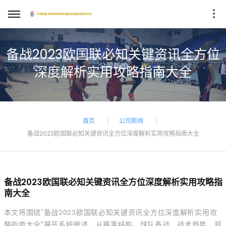
备战2023欧国联必知关键资讯全方位
深度解析实用攻略指南大全
首页
公司新闻
备战2023欧国联必知关键资讯全方位深度解析实用攻略指南大全
备战2023欧国联必知关键资讯全方位深度解析实用攻略指
南大全
本文将围绕“备战2023欧国联必知关键资讯全方位深度解析实用攻
略指南大全”展开系统阐述，从赛事结构、球队备战、战术趋势、观