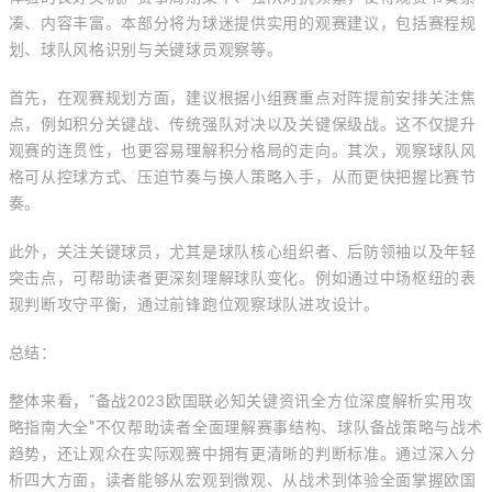
凑、内容丰富。本部分将为球迷提供实用的观赛建议，包括赛程规
划、球队风格识别与关键球员观察等。
首先，在观赛规划方面，建议根据小组赛重点对阵提前安排关注焦
点，例如积分关键战、传统强队对决以及关键保级战。这不仅提升
观赛的连贯性，也更容易理解积分格局的走向。其次，观察球队风
格可从控球方式、压迫节奏与换人策略入手，从而更快把握比赛节
奏。
此外，关注关键球员，尤其是球队核心组织者、后防领袖以及年轻
突击点，可帮助读者更深刻理解球队变化。例如通过中场枢纽的表
现判断攻守平衡，通过前锋跑位观察球队进攻设计。
总结：
整体来看，“备战2023欧国联必知关键资讯全方位深度解析实用攻
略指南大全”不仅帮助读者全面理解赛事结构、球队备战策略与战术
趋势，还让观众在实际观赛中拥有更清晰的判断标准。通过深入分
析四大方面，读者能够从宏观到微观、从战术到体验全面掌握欧国