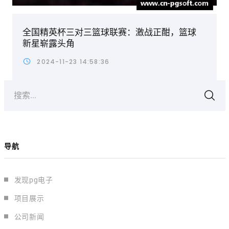
全国精英杯三对三篮球联赛：激战正酣，篮球
新星崭露头角
2024-11-23 14:58:36
搜索...
导航
发现pg电子
项目展示
公司新闻