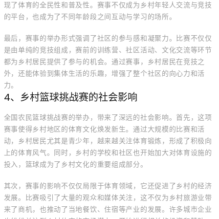
现了体育的全民性和普及性。赛事不仅成为乡村年轻人交流与竞技
的平台，也成为了不同年龄段之间互动与学习的场所。
最后，赛事的举办形式强调了社区的参与感和凝聚力。比赛不仅仅
是由单纯的竞技组成，赛前的训练营、社区活动、文化交流等环节
都为乡村居民提供了参与的机会。通过赛事，乡村居民在竞技之
外，还能体验到集体生活的乐趣，增强了整个社区的向心力和活
力。
4、乡村篮球挑战赛的社会影响
全国农民篮球挑战赛的举办，带来了深远的社会影响。首先，这项
赛事使得乡村地区的体育文化焕发新生。通过大规模的比赛和活
动，乡村居民尤其是青少年，越来越关注体育锻炼，形成了积极向
上的体育风气。同时，乡村的学校和社区也开始加大对体育设施的
投入，篮球成为了乡村文化的重要组成部分。
其次，赛事的影响不仅仅局限于体育领域，它还促进了乡村的经济
发展。比赛吸引了大量的观众和媒体关注，这不仅为乡村旅游业带
来了商机，也推动了当地餐饮、住宿等产业的发展。许多城市企业