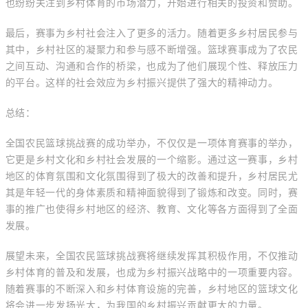
也纷纷关注到乡村体育的市场潜力，开始进行相关的投资和赞助。
最后，赛事为乡村社会注入了更多的活力。随着更多乡村居民参与
其中，乡村社区的凝聚力和参与感不断增强。篮球赛事成为了农民
之间互动、沟通和合作的桥梁，也成为了他们展现个性、释放压力
的平台。这样的社会效应为乡村振兴提供了强大的精神动力。
总结：
全国农民篮球挑战赛的成功举办，不仅仅是一项体育赛事的举办，
它更是乡村文化和乡村社会发展的一个缩影。通过这一赛事，乡村
地区的体育氛围和文化氛围得到了极大的改善和提升，乡村居民尤
其是年轻一代的身体素质和精神面貌得到了锻炼和改变。同时，赛
事的推广也使得乡村地区的经济、教育、文化等各方面得到了全面
发展。
展望未来，全国农民篮球挑战赛将继续发挥其积极作用，不仅推动
乡村体育的普及和发展，也成为乡村振兴战略中的一项重要内容。
随着赛事的不断深入和乡村体育设施的完善，乡村地区的篮球文化
将会进一步发扬光大，为我国的乡村振兴贡献更大的力量。