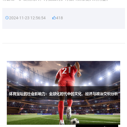
2024-11-23 12:56:54
418