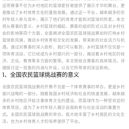
这项赛事不仅为乡村地区的篮球爱好者提供了展示才华的舞台，更
是推动了乡村体育文化的蓬勃发展。通过这一平台，越来越多的农
村年轻人参与其中，展示了他们的体育才能和对篮球的热爱。本文
将从赛事的意义、乡村篮球的崛起、赛事的组织形式以及对乡村社
会的影响等四个方面，全面阐述全国农民篮球挑战赛如何打响乡村
篮球新风潮，推动乡村体育和文化的发展，带来新的社会活力与机
遇。通过对赛事的深入剖析，我们可以看到，乡村篮球不仅仅是一
项体育活动，它已经成为乡村振兴的一部分，推动着乡村地区的经
济、文化、教育等多方面的繁荣。本文将结合赛事的具体情况，详
细探讨这一现象的内涵与外延，以及它所带来的深远影响。
1、全国农民篮球挑战赛的意义
全国农民篮球挑战赛的开赛不仅是一个体育赛事的举办，更是乡村
振兴战略的一部分。随着我国乡村经济和社会的快速发展，越来越
多的乡村地区开始注重体育文化的建设，而篮球作为一种受欢迎的
体育项目，成为了乡村年轻人展示自我和参与社会活动的重要方
式。全国农民篮球挑战赛的举办，极大地丰富了乡村居民的文化生
活，也为乡村体育人才的培养提供了平台。