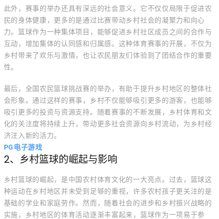
此外，赛事的举办还具有深远的社会意义。它不仅仅局限于促进农
民的身体健康，更多的是通过比赛带动乡村社会的凝聚力和向心
力。篮球作为一种集体项目，能够促进乡村社区成员之间的合作与
互动，增加集体的认同感和归属感。这种体育赛事的开展，不仅为
乡村带来了欢乐与激情，也让农民朋友们体验到了团结合作的重要
性。
最后，全国农民篮球挑战赛的举办，有助于提升乡村地区的整体社
会形象。通过这样的赛事，乡村不仅能够吸引更多的游客，也能够
吸引更多的投资与资源支持。随着赛事的不断发展，乡村体育和文
化的关注度将持续上升，带动更多社会资源向乡村流动，为乡村经
济注入新的活力。
PG电子游戏
2、乡村篮球的崛起与影响
乡村篮球的崛起，是中国农村体育文化的一大亮点。过去，篮球这
种运动在乡村地区并未受到足够的重视，许多农村孩子更关注的是
基础的学业和家庭劳作。然而，随着社会的进步和乡村振兴战略的
实施，乡村地区的体育活动逐渐丰富起来，篮球作为一项易于参