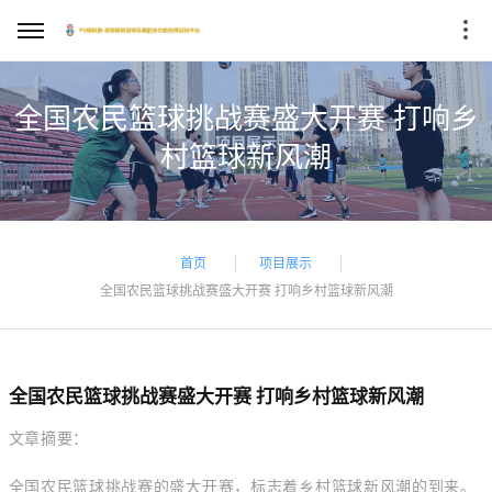
全国农民篮球挑战赛盛大开赛 打响乡
村篮球新风潮
首页
项目展示
全国农民篮球挑战赛盛大开赛 打响乡村篮球新风潮
全国农民篮球挑战赛盛大开赛 打响乡村篮球新风潮
文章摘要：
全国农民篮球挑战赛的盛大开赛，标志着乡村篮球新风潮的到来。