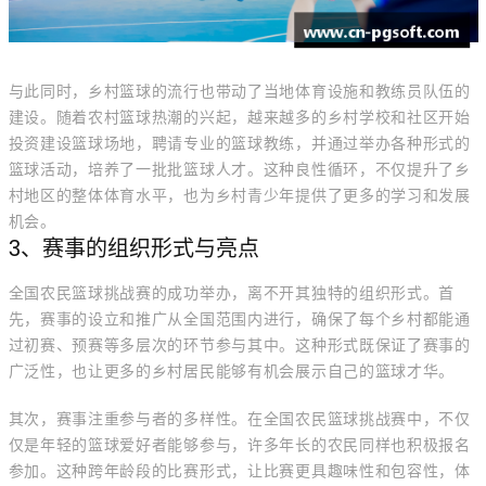
与此同时，乡村篮球的流行也带动了当地体育设施和教练员队伍的
建设。随着农村篮球热潮的兴起，越来越多的乡村学校和社区开始
投资建设篮球场地，聘请专业的篮球教练，并通过举办各种形式的
篮球活动，培养了一批批篮球人才。这种良性循环，不仅提升了乡
村地区的整体体育水平，也为乡村青少年提供了更多的学习和发展
机会。
3、赛事的组织形式与亮点
全国农民篮球挑战赛的成功举办，离不开其独特的组织形式。首
先，赛事的设立和推广从全国范围内进行，确保了每个乡村都能通
过初赛、预赛等多层次的环节参与其中。这种形式既保证了赛事的
广泛性，也让更多的乡村居民能够有机会展示自己的篮球才华。
其次，赛事注重参与者的多样性。在全国农民篮球挑战赛中，不仅
仅是年轻的篮球爱好者能够参与，许多年长的农民同样也积极报名
参加。这种跨年龄段的比赛形式，让比赛更具趣味性和包容性，体