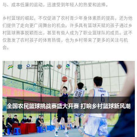
与、成本低廉的运动，迅速受到年轻人的热爱和追捧。
乡村篮球的崛起，不仅促进了农村青少年身体素质的提高，还为他
们提供了走向更广阔舞台的机会。许多具有篮球天赋的孩子通过乡
村篮球赛事脱颖而出，甚至有些人成为了职业篮球队的成员。这不
仅激发了农村孩子的体育热情，也为乡村带来了更多的关注与机
会。