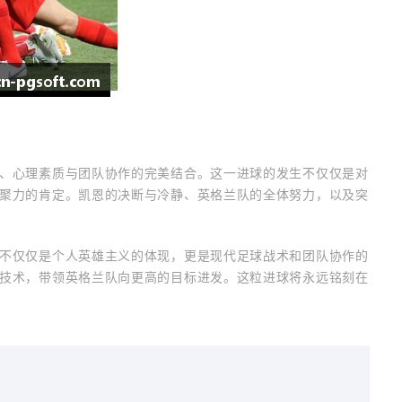
、心理素质与团队协作的完美结合。这一进球的发生不仅仅是对
聚力的肯定。凯恩的决断与冷静、英格兰队的全体努力，以及突
不仅仅是个人英雄主义的体现，更是现代足球战术和团队协作的
技术，带领英格兰队向更高的目标进发。这粒进球将永远铭刻在