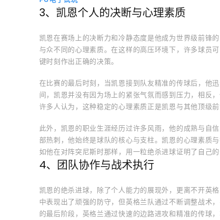
3、凯恩个人的决断与心理素质
凯恩在赛场上的决断力和冷静态度是他成为世界级前锋的
与众不同的心理素质。在这样的高压环境下，许多球员可
键时刻作出正确的决策。
在比赛的最后时刻，当凯恩接到队友精准的传球后，他迅
间，凯恩并没有因为场上的紧张气氛而感到压力，相反，
许多人认为，这种稳定的心理素质正是凯恩与其他顶级前
此外，凯恩的职业生涯经历过许多风雨，他的成熟与自信
部热刺，他始终是球队的核心与支柱。凯恩的心理素质与
如他在对阵突尼斯时那样，用一粒绝杀进球证明了自己的
4、团队协作与战术执行
凯恩的绝杀进球，除了个人能力的展现外，更离不开英格
中表现出了顽强的防守，但英格兰队通过不断调整战术，
的最后阶段，英格兰通过快速的边路进攻和精准的传球，