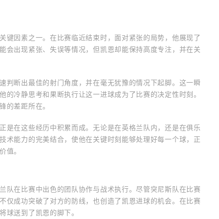
关键因素之一。在比赛临近结束时，面对紧张的局势，他展现了
能会出现紧张、失误等情况，但凯恩却能保持高度专注，并在关
速判断出最佳的射门角度，并在毫无犹豫的情况下起脚。这一瞬
他的冷静思考和果断执行让这一进球成为了比赛的决定性时刻。
锋的差距所在。
正是在这些经历中积累而成。无论是在英格兰队内，还是在俱乐
技术能力的完美结合，使他在关键时刻能够处理好每一个球，正
价值。
兰队在比赛中出色的团队协作与战术执行。尽管突尼斯队在比赛
不仅成功突破了对方的防线，也创造了凯恩进球的机会。在比赛
将球送到了凯恩的脚下。