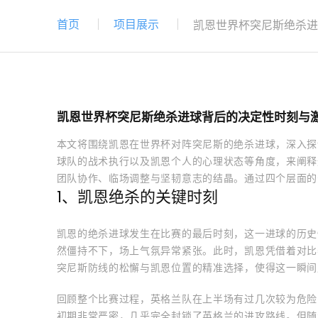
首页
项目展示
凯恩世界杯突尼斯绝杀进
凯恩世界杯突尼斯绝杀进球背后的决定性时刻与
本文将围绕凯恩在世界杯对阵突尼斯的绝杀进球，深入探
球队的战术执行以及凯恩个人的心理状态等角度，来阐释
团队协作、临场调整与坚韧意志的结晶。通过四个层面的
1、凯恩绝杀的关键时刻
凯恩的绝杀进球发生在比赛的最后时刻，这一进球的历史
然僵持不下，场上气氛异常紧张。此时，凯恩凭借着对比
突尼斯防线的松懈与凯恩位置的精准选择，使得这一瞬间
回顾整个比赛过程，英格兰队在上半场有过几次较为危险
初期非常严密，几乎完全封锁了英格兰的进攻路线。但随