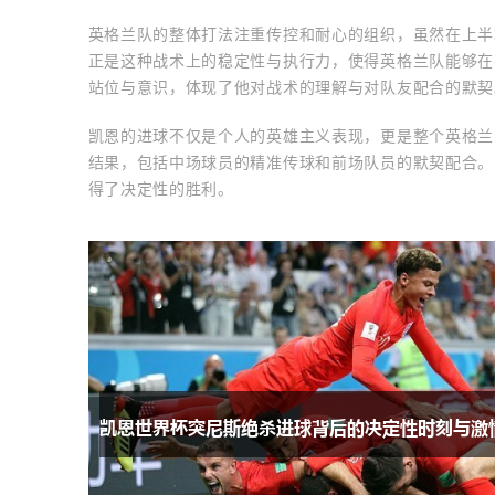
英格兰队的整体打法注重传控和耐心的组织，虽然在上半
正是这种战术上的稳定性与执行力，使得英格兰队能够在
站位与意识，体现了他对战术的理解与对队友配合的默契
凯恩的进球不仅是个人的英雄主义表现，更是整个英格兰
结果，包括中场球员的精准传球和前场队员的默契配合。
得了决定性的胜利。