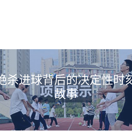
绝杀进球背后的决定性时
故事