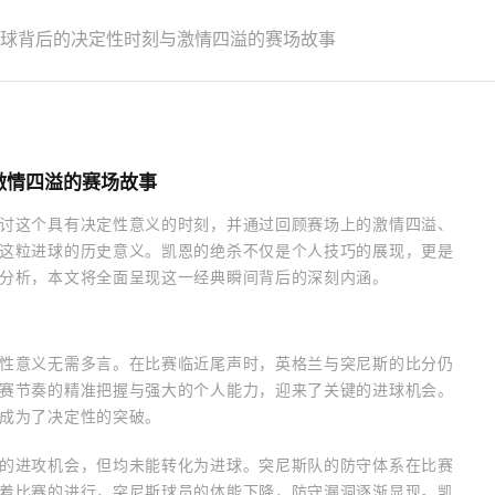
球背后的决定性时刻与激情四溢的赛场故事
激情四溢的赛场故事
讨这个具有决定性意义的时刻，并通过回顾赛场上的激情四溢、
这粒进球的历史意义。凯恩的绝杀不仅是个人技巧的展现，更是
分析，本文将全面呈现这一经典瞬间背后的深刻内涵。
性意义无需多言。在比赛临近尾声时，英格兰与突尼斯的比分仍
赛节奏的精准把握与强大的个人能力，迎来了关键的进球机会。
成为了决定性的突破。
的进攻机会，但均未能转化为进球。突尼斯队的防守体系在比赛
着比赛的进行，突尼斯球员的体能下降，防守漏洞逐渐显现。凯