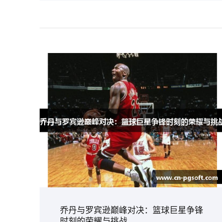
乔丹与罗宾逊巅峰对决：篮球巨星争锋
时刻的荣耀与挑战