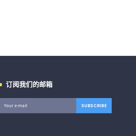
订阅我们的邮箱
SUBSCRIBE
Your e-mail