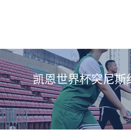
凯恩世界杯突尼斯