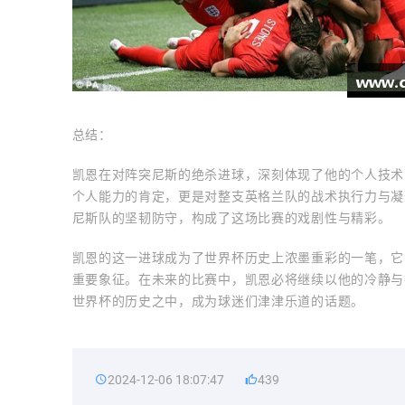
总结：
凯恩在对阵突尼斯的绝杀进球，深刻体现了他的个人技术
个人能力的肯定，更是对整支英格兰队的战术执行力与凝
尼斯队的坚韧防守，构成了这场比赛的戏剧性与精彩。
凯恩的这一进球成为了世界杯历史上浓墨重彩的一笔，它
重要象征。在未来的比赛中，凯恩必将继续以他的冷静与
世界杯的历史之中，成为球迷们津津乐道的话题。
2024-12-06 18:07:47
439