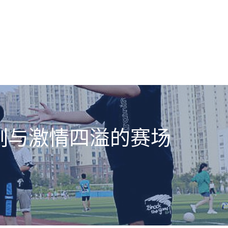
刻与激情四溢的赛场