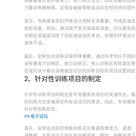
练需要重点提升爆发力、耐力和灵活性，因此设备的选择
力量训练器械等。这些设备能帮助运动员在短时间内提升
其次，专用健身房的环境设计同样至关重要。环境的温湿
和舒适度。例如，通过调节室内温度和湿度，可以避免因
长期在高强度训练下的足球运动员来说，合理的环境设计
身体不适。
最后，定制化的训练区域同样重要。通过科学划分不同的
设有爆发力训练区、耐力训练区、核心训练区和恢复区等
区域的设计都应该根据运动员的训练目标和项目设置特定
2、针对性训练项目的制定
针对性训练项目的制定是专用健身房成功的关键所在。每
的训练方式很难满足所有运动员的需求。因此，专用健身
针对性和有效性。
PG电子试玩
首先，足球运动员的体能训练应注重提高爆发力、速度、
评数据，为其设计个性化的训练项目。例如，侧重提高下