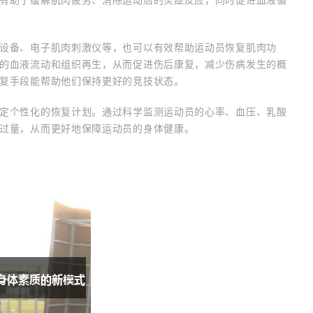
设备、电子肌肉刺激仪等，也可以有效帮助运动员恢复肌肉功
的血液流动和组织再生，从而促进伤后康复，减少伤病发生的概
复手段能帮助他们保持更好的竞技状态。
定个性化的恢复计划。通过科学监测运动员的心率、血压、乳酸
过量，从而更好地保障运动员的身体健康。