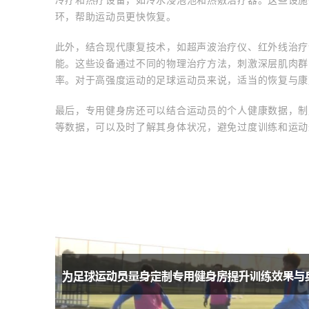
环，帮助运动员更快恢复。
此外，结合现代康复技术，如超声波治疗仪、红外线治疗
能。这些设备通过不同的物理治疗方法，刺激深层肌肉群
率。对于高强度运动的足球运动员来说，适当的恢复与康
最后，专用健身房还可以结合运动员的个人健康数据，制
等数据，可以及时了解其身体状况，避免过度训练和运动