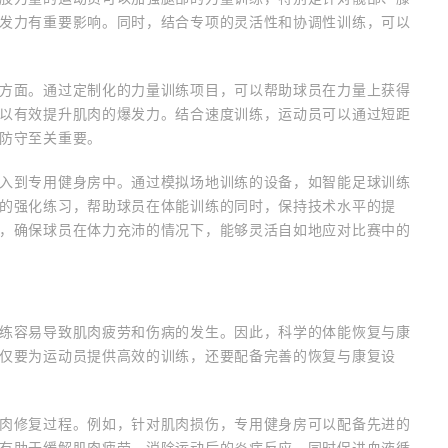
发力有重要影响。同时，结合专项的灵活性和协调性训练，可以
方面。通过定制化的力量训练项目，可以帮助球员在力量上获得
以有效提升肌肉的爆发力。结合速度训练，运动员可以通过短距
防守至关重要。
入到专用健身房中。通过模拟场地训练的设备，如智能足球训练
的强化练习，帮助球员在体能训练的同时，保持技术水平的提
，确保球员在体力充沛的情况下，能够灵活自如地应对比赛中的
练容易导致肌肉疲劳和伤病的发生。因此，科学的体能恢复与康
仅要为运动员提供高效的训练，还要配备完善的恢复与康复设
肉修复过程。例如，针对肌肉损伤，专用健身房可以配备先进的
有助于缓解肌肉疲劳、消除运动后的炎症反应，同时促进血液循