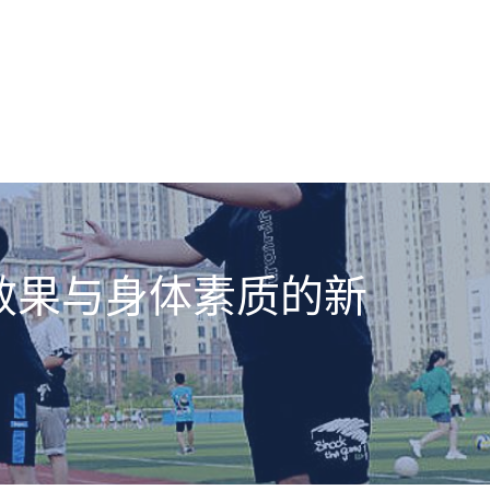
效果与身体素质的新