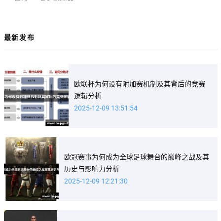
最新发布
欧联杯为何设有附加赛机制及其背后的竞赛
逻辑分析
2025-12-09 13:51:54
欧冠赛事为何成为全球足球舞台的巅峰之战及其
历史与影响力分析
2025-12-09 12:21:30