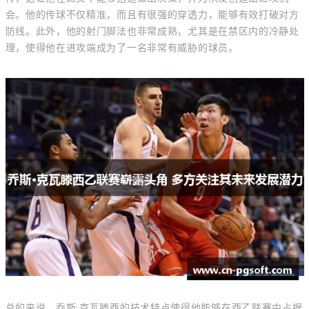
会。他的传球不仅精准，而且有很强的穿透力，能够有效打破对方
防线。此外，他的射门脚法也非常成熟，尤其是在禁区内的冷静处
理，使得他在进攻端成为了一名非常有威胁的球员。
总的来说，乔斯·克瓦滕西的技术特点使得他能够在西乙联赛中占据