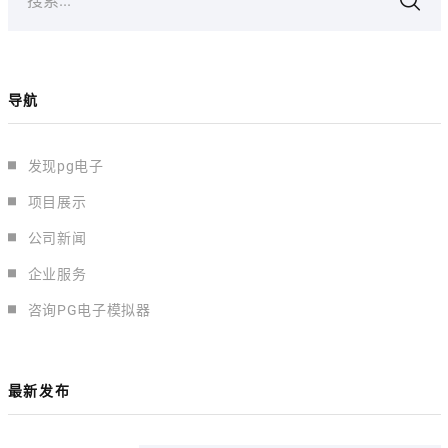
搜索...
导航
发现pg电子
项目展示
公司新闻
企业服务
咨询PG电子模拟器
最新发布