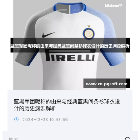
蓝黑军团昵称的由来与经典蓝黑间条衫球衣设
计的历史渊源解析
2024-12-23 10:48:55