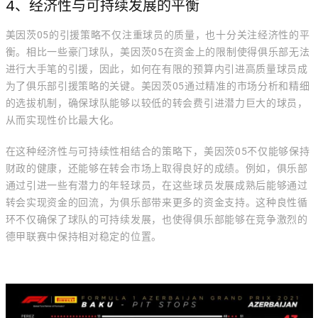
4、经济性与可持续发展的平衡
美因茨05的引援策略不仅注重球员的质量，也十分关注经济性的平
衡。相比一些豪门球队，美因茨05在资金上的限制使得俱乐部无法
进行大手笔的引援，因此，如何在有限的预算内引进高质量球员成
为了俱乐部引援策略的关键。美因茨05通过精准的市场分析和精细
的选拔机制，确保球队能够以较低的转会费引进潜力巨大的球员，
从而实现性价比最大化。
在这种经济性与可持续性相结合的策略下，美因茨05不仅能够保持
财政的健康，还能够在转会市场上取得良好的成绩。例如，俱乐部
通过引进一些有潜力的年轻球员，在这些球员发展成熟后能够通过
转会实现资金的回流，为俱乐部带来更多的资金支持。这种良性循
环不仅确保了球队的可持续发展，也使得俱乐部能够在竞争激烈的
德甲联赛中保持相对稳定的位置。