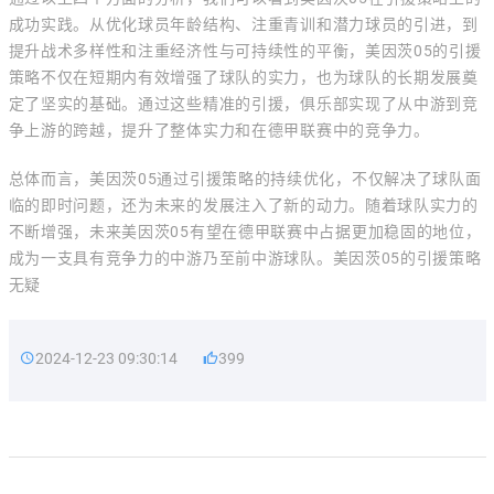
成功实践。从优化球员年龄结构、注重青训和潜力球员的引进，到
提升战术多样性和注重经济性与可持续性的平衡，美因茨05的引援
策略不仅在短期内有效增强了球队的实力，也为球队的长期发展奠
定了坚实的基础。通过这些精准的引援，俱乐部实现了从中游到竞
争上游的跨越，提升了整体实力和在德甲联赛中的竞争力。
总体而言，美因茨05通过引援策略的持续优化，不仅解决了球队面
临的即时问题，还为未来的发展注入了新的动力。随着球队实力的
不断增强，未来美因茨05有望在德甲联赛中占据更加稳固的地位，
成为一支具有竞争力的中游乃至前中游球队。美因茨05的引援策略
无疑
2024-12-23 09:30:14
399