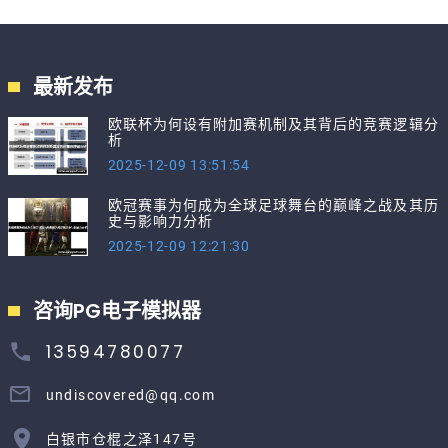
最新发布
欧联杯为何设有附加赛机制及其背后的竞赛逻辑分
析
2025-12-09 13:51:54
欧冠赛事为何成为全球足球舞台的巅峰之战及其历
史与影响力分析
2025-12-09 12:21:30
咨询PG电子模拟器
13594780077
undiscovered@qq.com
白银市仓棍之泽147号