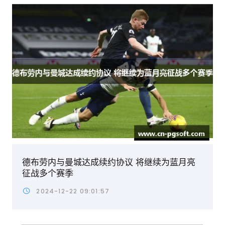
德布劳内与曼城达成续约协议 将继续为蓝月亮
征战多个赛季
2024-12-22 09:01:57