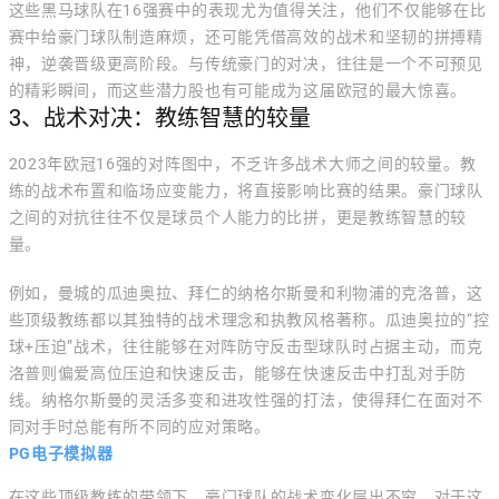
这些黑马球队在16强赛中的表现尤为值得关注，他们不仅能够在比
赛中给豪门球队制造麻烦，还可能凭借高效的战术和坚韧的拼搏精
神，逆袭晋级更高阶段。与传统豪门的对决，往往是一个不可预见
的精彩瞬间，而这些潜力股也有可能成为这届欧冠的最大惊喜。
3、战术对决：教练智慧的较量
2023年欧冠16强的对阵图中，不乏许多战术大师之间的较量。教
练的战术布置和临场应变能力，将直接影响比赛的结果。豪门球队
之间的对抗往往不仅是球员个人能力的比拼，更是教练智慧的较
量。
例如，曼城的瓜迪奥拉、拜仁的纳格尔斯曼和利物浦的克洛普，这
些顶级教练都以其独特的战术理念和执教风格著称。瓜迪奥拉的“控
球+压迫”战术，往往能够在对阵防守反击型球队时占据主动，而克
洛普则偏爱高位压迫和快速反击，能够在快速反击中打乱对手防
线。纳格尔斯曼的灵活多变和进攻性强的打法，使得拜仁在面对不
同对手时总能有所不同的应对策略。
PG电子模拟器
在这些顶级教练的带领下，豪门球队的战术变化层出不穷。对于这