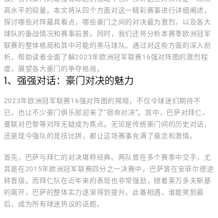
高水平的较量。本文将从四个方面对这一精彩赛事进行详细阐述，
探讨哪些对阵最具看点，哪些豪门之间的对决最为激烈，以及各大
球队的备战情况和赛事前景。同时，我们还将分析本赛季欧洲冠军
联赛的整体格局和其中可能的黑马球队。通过对这些方面的深入剖
析，帮助读者全面了解2023年欧洲冠军联赛16强对阵图的激烈程
度，展望各大豪门的争夺格局。
1、强强对话：豪门对决的魅力
2023年欧洲冠军联赛16强对阵图的揭晓，不仅令球迷们期待不
已，也让不少豪门俱乐部迎来了“宿命对决”。其中，巴萨对拜仁、
曼联对巴黎等对阵无疑成为焦点。无论是传统豪门间的历史对话，
还是现今强队的竞技比拼，都让这场赛事充满了悬念和激情。
首先，巴萨与拜仁的对决堪称经典。两队曾在多个赛季中交手，尤
其是在2015年欧洲冠军联赛四分之一决赛中，巴萨曾在安菲尔德逆
转晋级。而拜仁队在近年来的表现也非常强劲，随着莱万多夫斯基
的离开，巴萨的整体实力逐渐得到提升。此番相遇，谁能笑到最
后，成为所有球迷热议的话题。