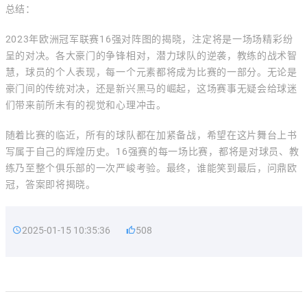
总结：
2023年欧洲冠军联赛16强对阵图的揭晓，注定将是一场场精彩纷
呈的对决。各大豪门的争锋相对，潜力球队的逆袭，教练的战术智
慧，球员的个人表现，每一个元素都将成为比赛的一部分。无论是
豪门间的传统对决，还是新兴黑马的崛起，这场赛事无疑会给球迷
们带来前所未有的视觉和心理冲击。
随着比赛的临近，所有的球队都在加紧备战，希望在这片舞台上书
写属于自己的辉煌历史。16强赛的每一场比赛，都将是对球员、教
练乃至整个俱乐部的一次严峻考验。最终，谁能笑到最后，问鼎欧
冠，答案即将揭晓。
2025-01-15 10:35:36
508