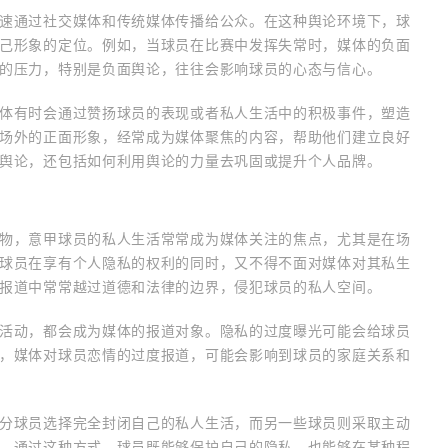
速通过社交媒体和传统媒体传播给公众。在这种舆论环境下，球
己形象的定位。例如，当球员在比赛中发挥失常时，媒体的负面
的压力，特别是负面舆论，往往会影响球员的心态与信心。
体有时会通过赞扬球员的表现或者私人生活中的积极事件，塑造
场外的正面形象，经常成为媒体聚焦的内容，帮助他们建立良好
舆论，还包括如何利用舆论的力量去巩固或提升个人品牌。
物，意甲球员的私人生活常常成为媒体关注的焦点，尤其是在场
球员在享有个人隐私的权利的同时，又不得不面对媒体对其私生
报道中常常越过道德和法律的边界，侵犯球员的私人空间。
活动，都会成为媒体的报道对象。隐私的过度曝光可能会给球员
，媒体对球员恋情的过度报道，可能会影响到球员的家庭关系和
分球员选择完全封闭自己的私人生活，而另一些球员则采取主动
。通过这种方式，球员既能够保护自己的隐私，也能够在某种程