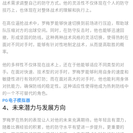
战术需求调整自己的防守方式。他的灵活性不仅体现在个人的防守
技巧上，也体现在对整体战术的理解和执行上。
在高位逼抢战术中，罗梅罗能够快速切换到前场进行压迫，帮助球
队压缩对方的出球空间。同时，在防守反击时，他也能够迅速回
撤，形成坚固的防线。这种两种战术风格的灵活切换，使得热刺在
面对不同对手时，能够有针对性地制定战术，从而提高取胜的概
率。
他的多样性不仅体现在战术上，还在于他能够适应不同类型的对
手。在面对快速、技术型的对手时，罗梅罗能够利用自身的速度和
敏捷性进行有效的盯防；而在面对高大的对手时，他也能利用身体
对抗能力，确保防线的稳定性。这种适应性使得他成为热刺防线中
的一个不可替代的角色。
PG电子模拟器
4、未来潜力与发展方向
罗梅罗在热刺的表现让人对他的未来充满期待。他年轻且有潜力，
随着比赛经验的积累，他的防守水平有望进一步提升。更重要的