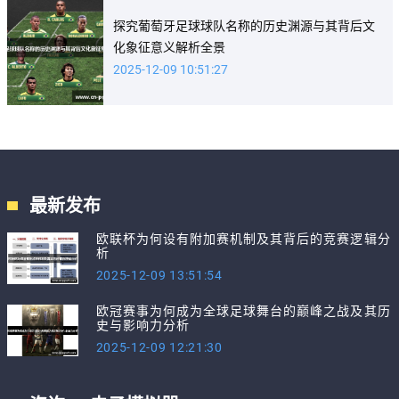
探究葡萄牙足球球队名称的历史渊源与其背后文
化象征意义解析全景
2025-12-09 10:51:27
最新发布
欧联杯为何设有附加赛机制及其背后的竞赛逻辑分
析
2025-12-09 13:51:54
欧冠赛事为何成为全球足球舞台的巅峰之战及其历
史与影响力分析
2025-12-09 12:21:30