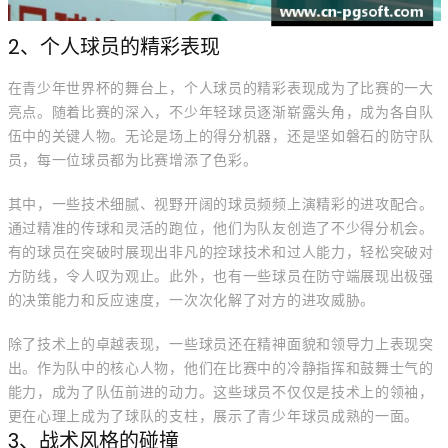
2、个人球员的精彩表现
在青少年世界杯的舞台上，个人球员的精彩表现成为了比赛的一大
亮点。随着比赛的深入，不少年轻球员逐渐崭露头角，成为各自队
伍中的关键人物。无论是场上的得分机器，还是坚如磐石的防守队
员，每一位球员都为比赛增添了色彩。
其中，一些技术细腻、视野开阔的球员频频上演精彩的进攻配合。
通过精准的传球和灵活的跑位，他们为队友创造了不少得分机会。
有的球员在突破时展现出非凡的控球技术和过人能力，轻松突破对
方防线，令人叹为观止。此外，也有一些球员在防守端展现出极强
的决策能力和反应速度，一次次化解了对方的进攻威胁。
除了技术上的卓越表现，一些球员还在精神面貌和领导力上表现突
出。作为队中的核心人物，他们在比赛中的冷静指挥和鼓舞士气的
能力，成为了队伍前进的动力。这些球员不仅仅是技术上的领袖，
更在心理上成为了球队的支柱，展示了青少年球员成熟的一面。
3、战术风格的碰撞