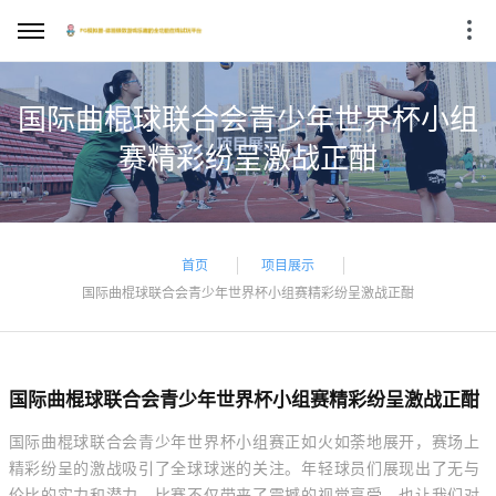
国际曲棍球联合会青少年世界杯小组
赛精彩纷呈激战正酣
首页
项目展示
国际曲棍球联合会青少年世界杯小组赛精彩纷呈激战正酣
国际曲棍球联合会青少年世界杯小组赛精彩纷呈激战正酣
国际曲棍球联合会青少年世界杯小组赛正如火如荼地展开，赛场上
精彩纷呈的激战吸引了全球球迷的关注。年轻球员们展现出了无与
伦比的实力和潜力，比赛不仅带来了震撼的视觉享受，也让我们对