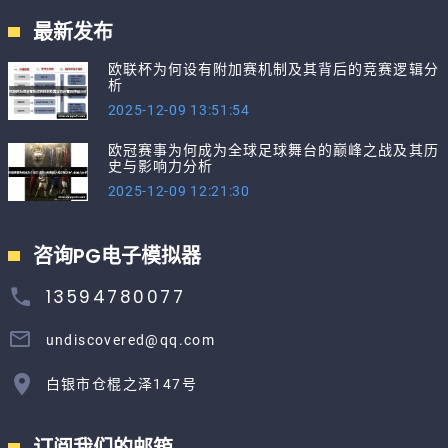
最新发布
欧联杯为何设有附加赛机制及其背后的竞赛逻辑分
析
2025-12-09 13:51:54
欧冠赛事为何成为全球足球舞台的巅峰之战及其历
史与影响力分析
2025-12-09 12:21:30
咨询PG电子模拟器
13594780077
undiscovered@qq.com
白银市仓棍之泽147号
订阅我们的邮箱