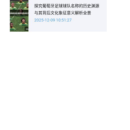
探究葡萄牙足球球队名称的历史渊源
与其背后文化象征意义解析全景
2025-12-09 10:51:27