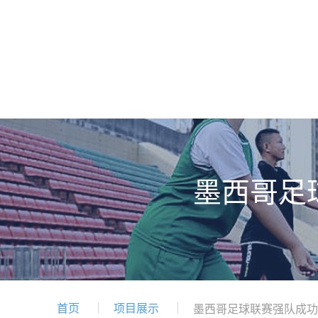
墨西哥足
首页
项目展示
墨西哥足球联赛强队成功