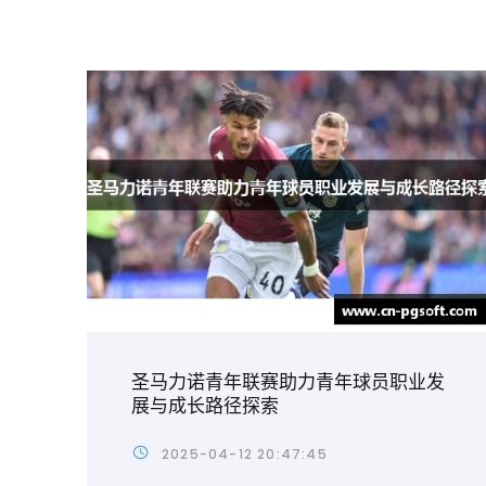
圣马力诺青年联赛助力青年球员职业发
展与成长路径探索
2025-04-12 20:47:45