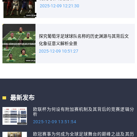
2025-12-09 12:21:30
探究葡萄牙足球球队名称的历史渊源与其背后文
化象征意义解析全景
2025-12-09 10:51:27
最新发布
欧联杯为何设有附加赛机制及其背后的竞赛逻辑分
析
2025-12-09 13:51:54
欧冠赛事为何成为全球足球舞台的巅峰之战及其历