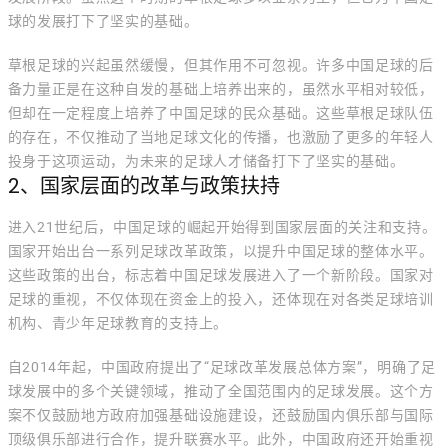
球的发展打下了坚实的基础。
草根足球的兴起虽然缓慢，但其作用不可忽视。许多中国足球的后
备力量正是在这种自发的基础上培养出来的，虽然水平相对较低，
但却在一定程度上培养了中国足球的民众基础。这些草根足球队伍
的存在，不仅推动了当地足球文化的传播，也激励了更多的年轻人
投身于这项运动，为未来的足球人才储备打下了坚实的基础。
2、国家层面的改革与政策扶持
进入21世纪后，中国足球的崛起开始得到国家层面的关注和支持。
国家开始出台一系列足球改革政策，以提升中国足球的整体水平。
这些政策的出台，标志着中国足球发展进入了一个新阶段。国家对
足球的重视，不仅体现在资金上的投入，还体现在对各类足球培训
机构、青少年足球教育的支持上。
自2014年起，中国政府提出了“足球改革发展总体方案”，明确了足
球发展中的多个关键领域，推动了全国范围内的足球发展。这个方
案不仅鼓励地方政府加强基础设施建设，还鼓励国内俱乐部与国际
顶级俱乐部进行合作，提升联赛水平。此外，中国政府还开始重视