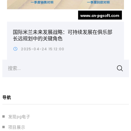
国际米兰未来发展战略：可持续发展在俱乐部
长远规划中的关键角色
2025-04-24 15:12:00
搜索...
导航
发现pg电子
项目展示