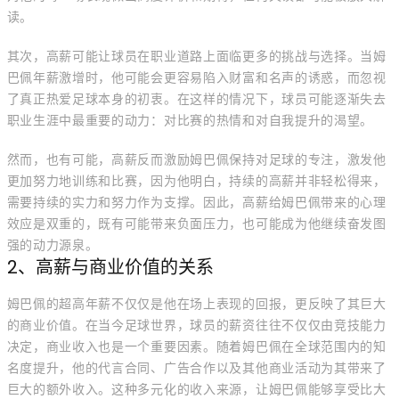
读。
其次，高薪可能让球员在职业道路上面临更多的挑战与选择。当姆
巴佩年薪激增时，他可能会更容易陷入财富和名声的诱惑，而忽视
了真正热爱足球本身的初衷。在这样的情况下，球员可能逐渐失去
职业生涯中最重要的动力：对比赛的热情和对自我提升的渴望。
然而，也有可能，高薪反而激励姆巴佩保持对足球的专注，激发他
更加努力地训练和比赛，因为他明白，持续的高薪并非轻松得来，
需要持续的实力和努力作为支撑。因此，高薪给姆巴佩带来的心理
效应是双重的，既有可能带来负面压力，也可能成为他继续奋发图
强的动力源泉。
2、高薪与商业价值的关系
姆巴佩的超高年薪不仅仅是他在场上表现的回报，更反映了其巨大
的商业价值。在当今足球世界，球员的薪资往往不仅仅由竞技能力
决定，商业收入也是一个重要因素。随着姆巴佩在全球范围内的知
名度提升，他的代言合同、广告合作以及其他商业活动为其带来了
巨大的额外收入。这种多元化的收入来源，让姆巴佩能够享受比大