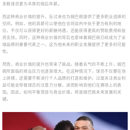
多数球员更为丰厚的税后年薪。
而这种商业价值的提升，反过来也为姆巴佩提供了更多职业选择的
空间。例如，他的高薪可以使他在合同谈判中处于更为有利的地
位，不仅可以获得更好的薪酬待遇，还能获得更高的赞助费用和投
资支持。同时，这种商业价值的背后也意味着姆巴佩已经成为了全
球品牌的重要代表之一，这为他未来的职业发展提供了更多的可能
性。
然而，商业价值的提升也带来了挑战。随着名气的不断上升，姆巴
佩所面临的商业压力也逐渐增大。在这种情况下，球员不仅要在场
上拼搏，还需要不断进行个人品牌的打造和维护。过度关注商业利
益可能会导致球员的注意力分散，进而影响到他们在赛场上的表
现。因此，如何平衡竞技与商业价值，将是姆巴佩未来发展的关
键。