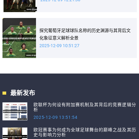
探究葡萄牙足球球队名称的历史渊源与其背后文
化象征意义解析全景
2025-12-09 10:51:27
最新发布
欧联杯为何设有附加赛机制及其背后的竞赛逻辑分
析
2025-12-09 13:51:54
欧冠赛事为何成为全球足球舞台的巅峰之战及其历
史与影响力分析