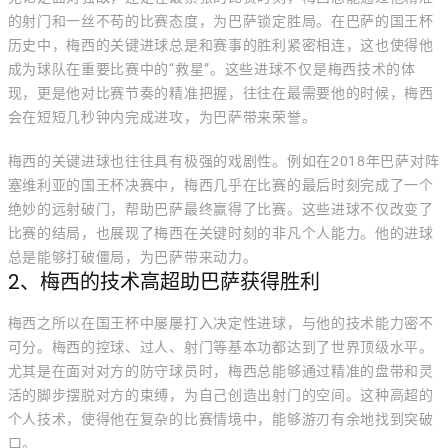
的射门和一丝不苟的比赛态度，为巴萨锁定胜局。在巴萨的国王杯
历史中，梅西的关键进球总是和赛事的胜利紧密相连，这也使得他
成为球队在重要比赛中的“救星”。这些进球不仅是梅西技术的体
现，更是他对比赛节奏的精准把握，往往在最需要他的时候，梅西
会在短短几秒钟内完成进攻，为巴萨带来荣誉。
梅西的关键进球也往往具有极强的戏剧性。例如在2018年巴萨对阵
塞维利亚的国王杯决赛中，梅西几乎在比赛的最后时刻完成了一个
绝妙的远射破门，帮助巴萨最终赢得了比赛。这些进球不仅改变了
比赛的结局，也展现了梅西在关键时刻的非凡个人能力。他的进球
总是能够打破僵局，为巴萨带来动力。
2、梅西的技术高超助巴萨获得胜利
梅西之所以在国王杯中屡屡打入决定性进球，与他的技术能力密不
可分。梅西的控球、过人、射门等基本功都达到了世界顶级水平。
尤其是在面对对方的防守球员时，梅西总能够通过精准的盘带和灵
活的脚步摆脱对方的束缚，为自己创造出射门的空间。这种高超的
个人技术，使得他在复杂的比赛情境中，能够游刃有余地找到突破
口。