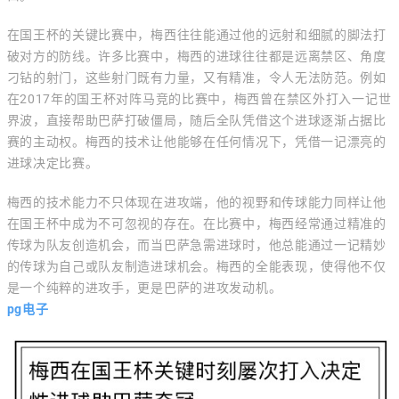
在国王杯的关键比赛中，梅西往往能通过他的远射和细腻的脚法打
破对方的防线。许多比赛中，梅西的进球往往都是远离禁区、角度
刁钻的射门，这些射门既有力量，又有精准，令人无法防范。例如
在2017年的国王杯对阵马竞的比赛中，梅西曾在禁区外打入一记世
界波，直接帮助巴萨打破僵局，随后全队凭借这个进球逐渐占据比
赛的主动权。梅西的技术让他能够在任何情况下，凭借一记漂亮的
进球决定比赛。
梅西的技术能力不只体现在进攻端，他的视野和传球能力同样让他
在国王杯中成为不可忽视的存在。在比赛中，梅西经常通过精准的
传球为队友创造机会，而当巴萨急需进球时，他总能通过一记精妙
的传球为自己或队友制造进球机会。梅西的全能表现，使得他不仅
是一个纯粹的进攻手，更是巴萨的进攻发动机。
pg电子