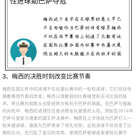
3、梅西的决胜时刻改变比赛节奏
梅西在国王杯中的进球不仅仅是比赛中的一粒粒进球，它们往往伴
随着赛场节奏的改变。梅西以其敏锐的比赛嗅觉和无可比拟的技
术，将比赛的局势从劣势扭转为有利于巴萨的局面。在巴萨与强敌
的对抗中，梅西的进球往往是点燃全队激情的火花。例如在2014年
巴萨与皇家马德里的国王杯决赛中，梅西在上半场就为巴萨打入一
粒关键进球，直接为巴萨带来了领先优势。这粒进球不仅改变了比
赛的比分，还打乱了皇马的攻势，使得巴萨能够逐渐掌控比赛节