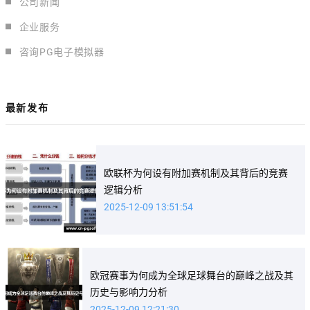
公司新闻
企业服务
咨询PG电子模拟器
最新发布
欧联杯为何设有附加赛机制及其背后的竞赛
逻辑分析
2025-12-09 13:51:54
欧冠赛事为何成为全球足球舞台的巅峰之战及其
历史与影响力分析
2025-12-09 12:21:30