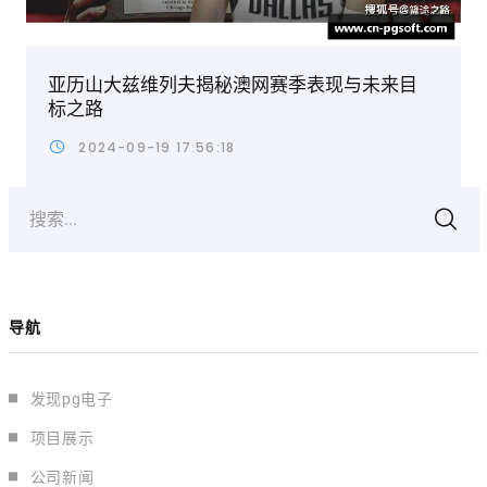
亚历山大兹维列夫揭秘澳网赛季表现与未来目
标之路
2024-09-19 17:56:18
搜索...
导航
发现pg电子
项目展示
公司新闻