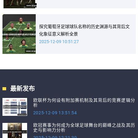
探究葡萄牙足球球队名称的历史渊源与其背后文
化象征意义解析全景
2025-12-09 10:51:27
最新发布
欧联杯为何设有附加赛机制及其背后的竞赛逻辑分
析
2025-12-09 13:51:54
欧冠赛事为何成为全球足球舞台的巅峰之战及其历
史与影响力分析
2025-12-09 12:21:30