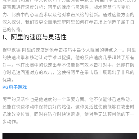
赛表现进行深度分析：阿里的速度与灵活性、战术智慧与应变能
力、比赛中的心理战术以及他对拳击风格的创新。通过这些方面的
深入探讨，我们将更全面地理解阿里如何在拳击场上创造了属于自
己的传奇。
1、阿里的速度与灵活性
穆罕默德·阿里的速度是他拳击技巧中最令人瞩目的特点之一。阿里
的快速出拳和移动让对手难以捉摸，他的反应速度几乎超越了所有
对手。他在比赛中的快速出拳不仅能够有效地击打对手，还能在防
守时迅速回避对方的攻击，这使得阿里在拳击场上展现出了非凡的
优势。
PG电子游戏
阿里的灵活性也是他速度的一个重要方面。他不仅能够迅速移动，
还能在快速移动中保持良好的站位。这种灵活性使他能够在攻击时
迅速改变位置，同时在防守时快速退避，使对手无法预判他的下一
步动作。