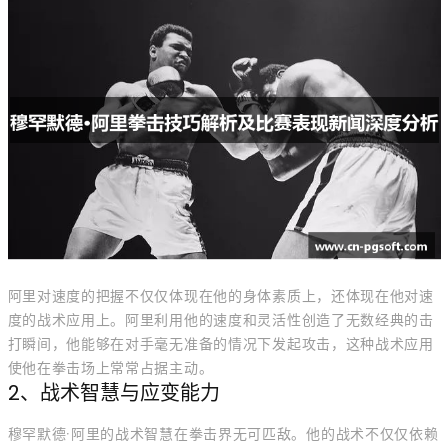
阿里对速度的把握不仅仅体现在他的身体素质上，还体现在他对速
度的战术应用上。阿里利用他的速度和灵活性创造了无数经典的击
打瞬间，他能够在对手毫无准备的情况下发起攻击，这种战术应用
使他在拳击场上常常占据主动。
2、战术智慧与应变能力
穆罕默德·阿里的战术智慧在拳击界无可匹敌。他的战术不仅仅依赖