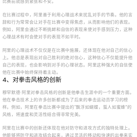
比赛前就感到紧张和不安。
在比赛过程中，阿里善于利用心理战术来扰乱对手的节奏。他的言
辞和行为常常会让对手在比赛中变得焦虑，从而影响他们的表现。
例如，阿里会通过不断挑衅和自信的表现来使对手感到压力，这种
心理战术有时会使对手的表现不如平时。
阿里的心理战术不仅仅是在比赛中施展，还体现在他对自己的信心
上。他总是表现出对自己胜利的绝对信心，这种信心不仅能提升他
自己的表现，也会影响到对手的心理状态。阿里这种强大的自信使
他在比赛中始终保持着主动。
4、对拳击风格的创新
穆罕默德·阿里对拳击风格的创新是他拳击生涯中的一个重要方面。
他在拳击技术上的许多创新都成为了后来的拳击运动员学习的榜
样。例如，阿里在拳击比赛中提出的“飘浮如蝴蝶，蜇人如蜜蜂”的
风格，将速度和灵活性结合得非常完美。
阿里在比赛中的创新还体现在他对防守和进攻方式的独特处理上。
他能够将防守和进攻结合起来，通过灵活的移动和快速的出拳来实