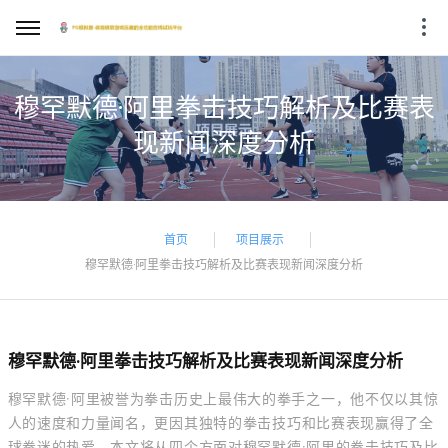
穆罕默德·阿里拳击技巧解析及比赛表
现新闻深度分析
首页
项目展示
穆罕默德·阿里拳击技巧解析及比赛表现新闻深度分析
穆罕默德·阿里拳击技巧解析及比赛表现新闻深度分析
穆罕默德·阿里被誉为拳击历史上最伟大的拳手之一，他不仅以其惊
人的速度和力量闻名，更因其独特的拳击技巧和比赛表现赢得了全
球拳迷的热爱。本文将从四个方面对穆罕默德·阿里的拳击技巧及比