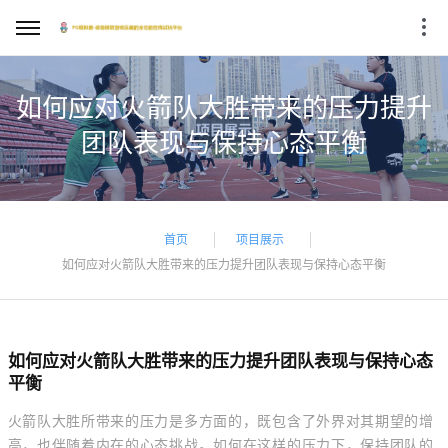
如何应对火箭队大胜带来的压力提升
团队表现与保持心态平衡
首页
项目展示
如何应对火箭队大胜带来的压力提升团队表现与保持心态平衡
如何应对火箭队大胜带来的压力提升团队表现与保持心态
平衡
火箭队大胜所带来的压力是多方面的，既包含了外界对其期望的增
高，也伴随着内在的心态挑战。如何在这样的压力下，保持团队的