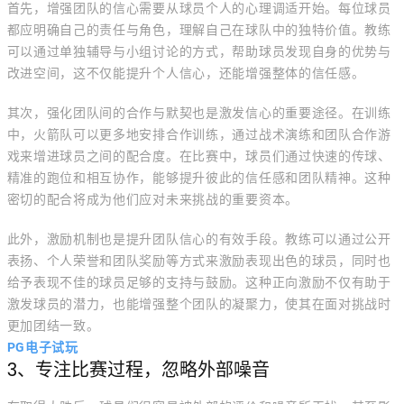
首先，增强团队的信心需要从球员个人的心理调适开始。每位球员
都应明确自己的责任与角色，理解自己在球队中的独特价值。教练
可以通过单独辅导与小组讨论的方式，帮助球员发现自身的优势与
改进空间，这不仅能提升个人信心，还能增强整体的信任感。
其次，强化团队间的合作与默契也是激发信心的重要途径。在训练
中，火箭队可以更多地安排合作训练，通过战术演练和团队合作游
戏来增进球员之间的配合度。在比赛中，球员们通过快速的传球、
精准的跑位和相互协作，能够提升彼此的信任感和团队精神。这种
密切的配合将成为他们应对未来挑战的重要资本。
此外，激励机制也是提升团队信心的有效手段。教练可以通过公开
表扬、个人荣誉和团队奖励等方式来激励表现出色的球员，同时也
给予表现不佳的球员足够的支持与鼓励。这种正向激励不仅有助于
激发球员的潜力，也能增强整个团队的凝聚力，使其在面对挑战时
更加团结一致。
PG电子试玩
3、专注比赛过程，忽略外部噪音