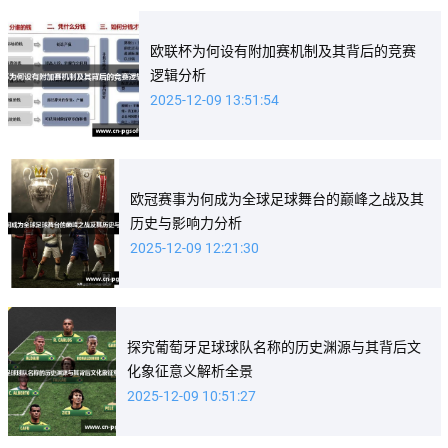
欧联杯为何设有附加赛机制及其背后的竞赛
逻辑分析
2025-12-09 13:51:54
欧冠赛事为何成为全球足球舞台的巅峰之战及其
历史与影响力分析
2025-12-09 12:21:30
探究葡萄牙足球球队名称的历史渊源与其背后文
化象征意义解析全景
2025-12-09 10:51:27