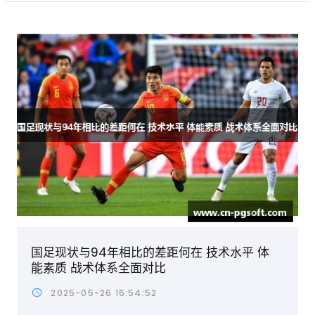
国足现状与94年相比的差距何在 技术水平 体
能素质 战术体系全面对比
2025-05-26 16:54:52