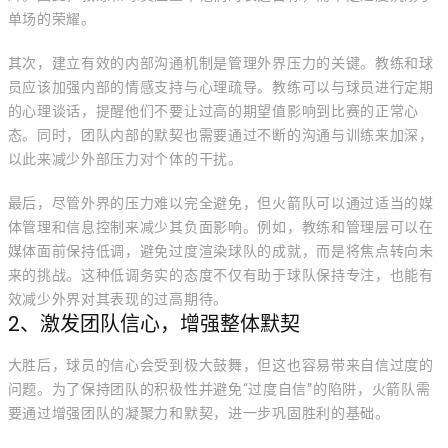
单场的荣耀。
其次，建立有效的内部沟通机制是管理外界压力的关键。教练和球
员应该加强内部的情感支持与心理疏导。教练可以与球员进行定期
的心理谈话，提醒他们不要让过高的期望值影响到比赛的正常心
态。同时，团队内部的默契也需要通过不断的沟通与训练来加深，
以此来减少外部压力对个体的干扰。
最后，尽管外界的压力难以完全避免，但火箭队可以通过适当的媒
体管理和信息控制来减少其负面影响。例如，教练和管理层可以在
媒体面前保持低调，避免过度渲染球队的成就，而是将焦点转向未
来的挑战。这种低调务实的态度不仅有助于球队保持专注，也能有
效减少外界对其表现的过高期待。
2、激发团队信心，增强整体默契
大胜后，球员的信心会受到极大鼓舞，但这也容易带来自信过度的
问题。为了保持团队的积极性并避免“过度自信”的陷阱，火箭队需
要通过增强团队的凝聚力和默契，进一步巩固胜利的基础。