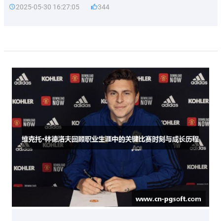
2025-05-30 16:27:05
344