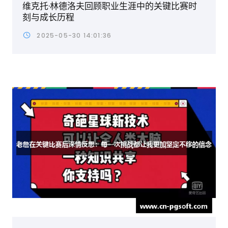
维克托·林德洛夫回顾职业生涯中的关键比赛时
刻与成长历程
2025-05-30 14:01:36