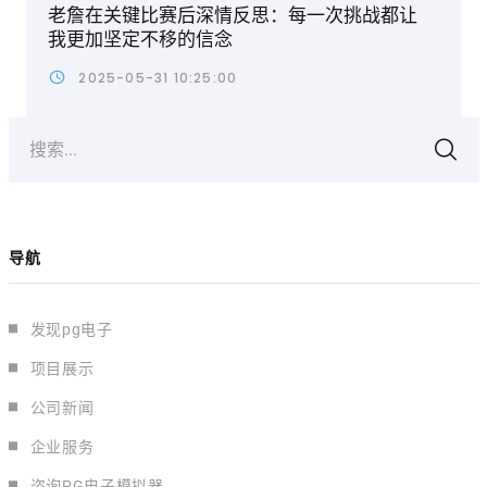
老詹在关键比赛后深情反思：每一次挑战都让
我更加坚定不移的信念
2025-05-31 10:25:00
搜索...
导航
发现pg电子
项目展示
公司新闻
企业服务
咨询PG电子模拟器