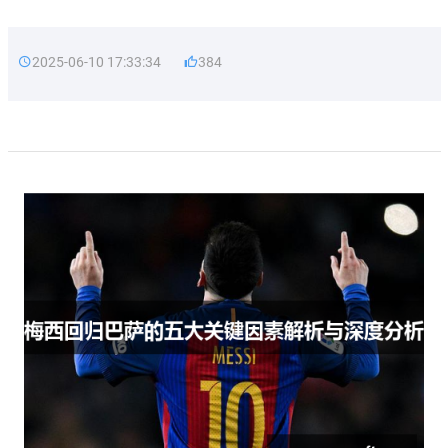
2025-06-10 17:33:34
384