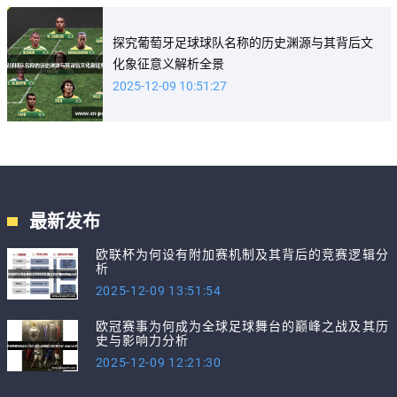
探究葡萄牙足球球队名称的历史渊源与其背后文
化象征意义解析全景
2025-12-09 10:51:27
最新发布
欧联杯为何设有附加赛机制及其背后的竞赛逻辑分
析
2025-12-09 13:51:54
欧冠赛事为何成为全球足球舞台的巅峰之战及其历
史与影响力分析
2025-12-09 12:21:30