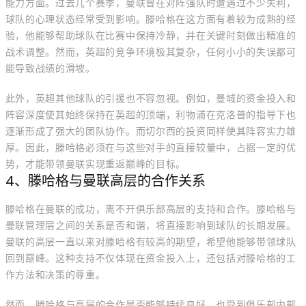
能力方面。过去几个赛季，曼联曾在对阵强队时遭遇过不少失利，
球队的心理状态经常受到影响。滕哈格在这方面有着较为成熟的经
验，他能够帮助球队在比赛中保持冷静，并在关键时刻做出精准的
战术调整。然而，英超的竞争环境极其复杂，任何小小的失误都可
能导致战绩的滑坡。
此外，英超其他球队的引援也不容忽视。例如，曼城的资金投入和
阵容深度使其始终保持在英超的顶端，利物浦在克洛普的指导下也
逐渐形成了强大的团队协作。而切尔西的投资同样使其阵容实力雄
厚。因此，滕哈格必须在与这些对手的直接较量中，占据一定的优
势，才能带领曼联实现重返巅峰的目标。
4、滕哈格与曼联高层的合作关系
滕哈格在曼联的成功，离不开俱乐部高层的支持和合作。滕哈格与
曼联管理层之间的关系是否和谐，将直接影响到球队的长期发展。
曼联的高层一直以来对滕哈格有较高的期望，希望他能够带领球队
回到巅峰。这种支持不仅体现在资金投入上，还包括对滕哈格的工
作方法和决策的尊重。
然而，滕哈格与高层的合作是否能够持续良好，也受到俱乐部内部