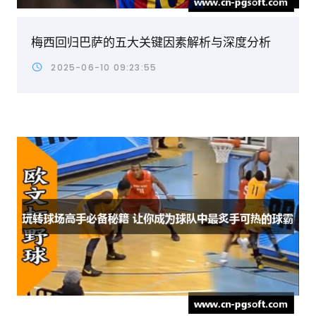
梅西回归巴萨的五大关键因素解析与深度分析
2025-06-10 09:23:55