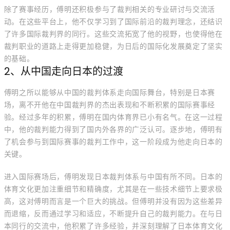
除了赛事经历，傅明还积极参与了裁判相关的专业研讨与交流活
动。在这些平台上，他不仅学习到了国际前沿的裁判理念，还结识
了许多国际裁判界的同行。这些交流拓宽了他的视野，也使得他在
裁判职业的道路上走得更加稳健，为日后的国际化发展奠定了坚实
的基础。
2、从中国走向日本的过渡
傅明之所以能够从中国的裁判体系走向国际舞台，特别是日本赛
场，离不开他在中国裁判界的杰出表现和不断积累的国际赛事经
验。经过多年的积累，傅明在国内体育界已小有名气。在这一过程
中，他的裁判能力得到了国内外各界的广泛认可。逐步地，傅明有
了机会参与到国际赛事的裁判工作中，这一阶段成为他走向日本的
关键。
进入国际赛场后，傅明发现日本裁判体系与中国有所不同。日本的
体育文化更加注重细节和精确度，尤其是在一些技术细节上要求极
高，这对傅明而言是一个巨大的挑战。但傅明并没有因为这些差异
而退缩，反而通过学习和适应，不断提升自己的裁判能力。在与日
本同行的交流中，他积累了许多经验，并深刻理解了日本体育文化