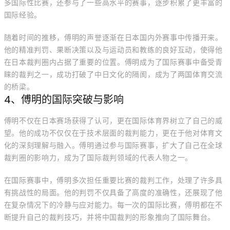
多国际性比赛，还参与了一些高水平的赛事，逐步积累了更丰富的
国际经验。
随着时间的推移，傅明的声誉逐渐在日本国内外赛事中传播开来。
他的精准判罚、果断决策以及与运动员和教练的良好互动，使得他
在日本裁判圈内占据了重要的位置。傅明成为了国际赛事中备受青
睐的裁判之一，成功打破了中日文化的隔阂，成为了两国体育交流
的桥梁。
4、傅明的国际突破与影响
傅明不仅在日本赛场获得了认可，更在国际体育界树立了自己的威
望。他的成功不仅仅在于技术层面的裁判能力，更在于他对体育文
化的深刻理解与融入。傅明通过参与国际赛事，扩大了自己在全球
裁判圈的影响力，成为了国际裁判领域的代表人物之一。
在国际赛事中，傅明多次担任重要比赛的裁判工作，处理了许多具
有挑战性的局面。他的判罚不仅具备了高度的准确性，还展现了他
在复杂情况下的冷静与应对能力。每一次的国际比赛，傅明都在不
断提升自己的裁判技巧，并将中国裁判的形象推向了国际舞台。