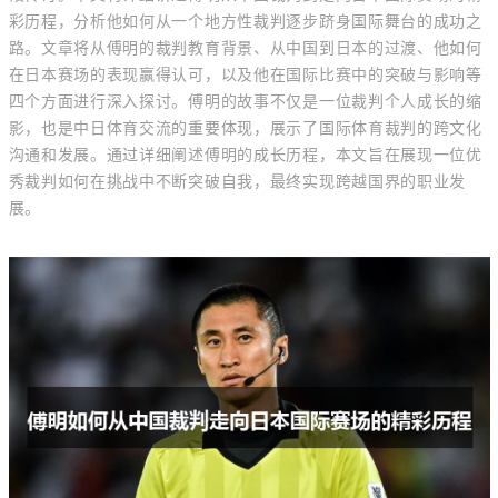
彩历程，分析他如何从一个地方性裁判逐步跻身国际舞台的成功之
路。文章将从傅明的裁判教育背景、从中国到日本的过渡、他如何
在日本赛场的表现赢得认可，以及他在国际比赛中的突破与影响等
四个方面进行深入探讨。傅明的故事不仅是一位裁判个人成长的缩
影，也是中日体育交流的重要体现，展示了国际体育裁判的跨文化
沟通和发展。通过详细阐述傅明的成长历程，本文旨在展现一位优
秀裁判如何在挑战中不断突破自我，最终实现跨越国界的职业发
展。