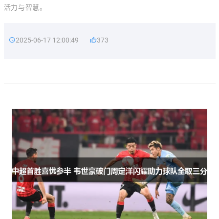
活力与智慧。
2025-06-17 12:00:49
373