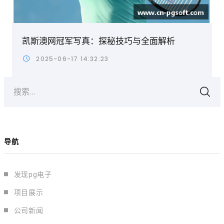
凯斯澳网冠军写真：探秘技巧与全面解析
2025-06-17 14:32:23
搜索...
导航
发现pg电子
项目展示
公司新闻