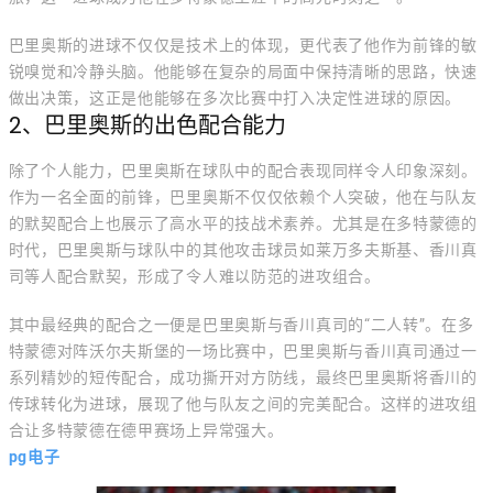
巴里奥斯的进球不仅仅是技术上的体现，更代表了他作为前锋的敏
锐嗅觉和冷静头脑。他能够在复杂的局面中保持清晰的思路，快速
做出决策，这正是他能够在多次比赛中打入决定性进球的原因。
2、巴里奥斯的出色配合能力
除了个人能力，巴里奥斯在球队中的配合表现同样令人印象深刻。
作为一名全面的前锋，巴里奥斯不仅仅依赖个人突破，他在与队友
的默契配合上也展示了高水平的技战术素养。尤其是在多特蒙德的
时代，巴里奥斯与球队中的其他攻击球员如莱万多夫斯基、香川真
司等人配合默契，形成了令人难以防范的进攻组合。
其中最经典的配合之一便是巴里奥斯与香川真司的“二人转”。在多
特蒙德对阵沃尔夫斯堡的一场比赛中，巴里奥斯与香川真司通过一
系列精妙的短传配合，成功撕开对方防线，最终巴里奥斯将香川的
传球转化为进球，展现了他与队友之间的完美配合。这样的进攻组
合让多特蒙德在德甲赛场上异常强大。
pg电子