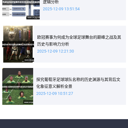
逻辑分析
2025-12-09 13:51:54
欧冠赛事为何成为全球足球舞台的巅峰之战及其
历史与影响力分析
2025-12-09 12:21:30
探究葡萄牙足球球队名称的历史渊源与其背后文
化象征意义解析全景
2025-12-09 10:51:27