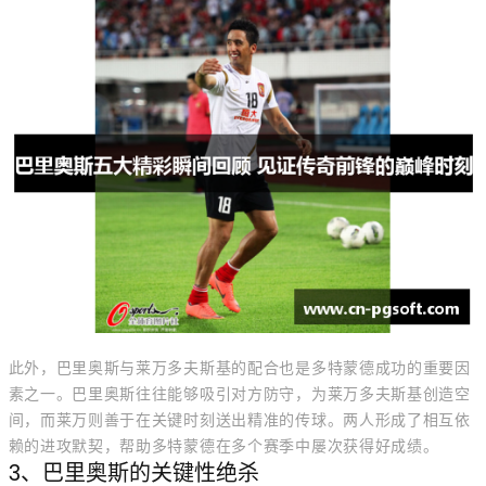
此外，巴里奥斯与莱万多夫斯基的配合也是多特蒙德成功的重要因
素之一。巴里奥斯往往能够吸引对方防守，为莱万多夫斯基创造空
间，而莱万则善于在关键时刻送出精准的传球。两人形成了相互依
赖的进攻默契，帮助多特蒙德在多个赛季中屡次获得好成绩。
3、巴里奥斯的关键性绝杀