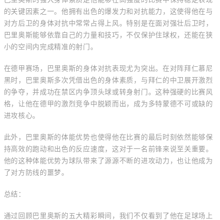
的关键因素之一。他拥有出色的爆发力和对抗能力，这使得他在与
对方后卫的身体对抗中常常占得上风。特别是在面对强壮后卫时，
巴里奥斯能够依靠自己的力量和技巧，不仅保护住球权，还能在狭
小的空间内完成精准的射门。
在德甲赛场，巴里奥斯的身体对抗表现尤为突出。在对阵拜仁慕尼
黑时，巴里奥斯多次凭借出色的身体素质，与拜仁的中卫展开激烈
的争夺，并成功在禁区内争顶头球或转身射门。这种强硬的比赛风
格，让他在德甲的激烈竞争中脱颖而出，成为多特蒙德不可或缺的
进攻核心。
此外，巴里奥斯的体能优势也使得他在比赛的最后时刻依然能够保
持高效的跑动和出色的反应速度，这对于一名前锋来说至关重要。
他的这种体能优势为球队带来了源源不断的进攻动力，也让他成为
了对方防线的噩梦。
总结：
通过回顾巴里奥斯的五大精彩瞬间，我们不仅看到了他在足球场上