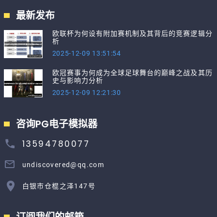
最新发布
欧联杯为何设有附加赛机制及其背后的竞赛逻辑分
析
2025-12-09 13:51:54
欧冠赛事为何成为全球足球舞台的巅峰之战及其历
史与影响力分析
2025-12-09 12:21:30
咨询PG电子模拟器
13594780077
undiscovered@qq.com
白银市仓棍之泽147号
订阅我们的邮箱