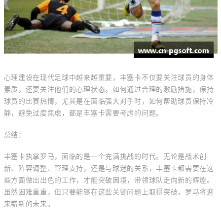
心理建设在现代足球中越来越重要，丰塞卡不仅要关注球员的身体
素质，还要关注他们的心理状态。如何通过合理的激励措施，保持
球员的比赛热情，尤其是在面临强大对手时，如何帮助球员保持冷
静，避免过度焦虑，都是丰塞卡需要考虑的问题。
总结：
丰塞卡执掌罗马，面临的是一个充满挑战的时代。无论是战术创
新、阵容调整、管理支持，还是与球迷的关系，丰塞卡都需要在这
些方面做出出色的工作，才能突破困境，带领球队走向新的辉煌。
虽然困难重重，但只要能够在这些关键问题上取得突破，罗马将迎
来崭新的未来。