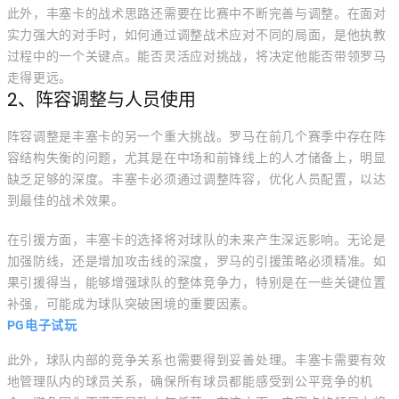
此外，丰塞卡的战术思路还需要在比赛中不断完善与调整。在面对
实力强大的对手时，如何通过调整战术应对不同的局面，是他执教
过程中的一个关键点。能否灵活应对挑战，将决定他能否带领罗马
走得更远。
2、阵容调整与人员使用
阵容调整是丰塞卡的另一个重大挑战。罗马在前几个赛季中存在阵
容结构失衡的问题，尤其是在中场和前锋线上的人才储备上，明显
缺乏足够的深度。丰塞卡必须通过调整阵容，优化人员配置，以达
到最佳的战术效果。
在引援方面，丰塞卡的选择将对球队的未来产生深远影响。无论是
加强防线，还是增加攻击线的深度，罗马的引援策略必须精准。如
果引援得当，能够增强球队的整体竞争力，特别是在一些关键位置
补强，可能成为球队突破困境的重要因素。
PG电子试玩
此外，球队内部的竞争关系也需要得到妥善处理。丰塞卡需要有效
地管理队内的球员关系，确保所有球员都能感受到公平竞争的机