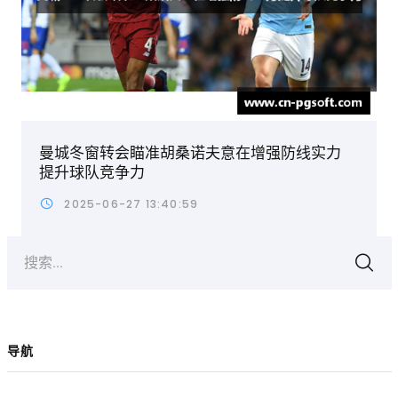
曼城冬窗转会瞄准胡桑诺夫意在增强防线实力
提升球队竞争力
2025-06-27 13:40:59
搜索...
导航