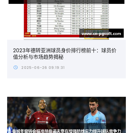
2023年德转亚洲球员身价排行榜前十：球员价
值分析与市场趋势揭秘
2025-06-26 09:19:31