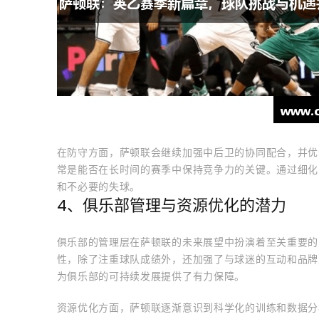
在防守方面，萨顿联会继续加强中后卫的协同配合，并优
常是能否在长时间的赛季中保持竞争力的关键。通过细化
和不必要的失球。
4、俱乐部管理与资源优化的潜力
俱乐部的管理层在萨顿联的未来展望中扮演着至关重要的
性，除了注重球队成绩外，还加强了与球迷的互动和品牌
为俱乐部的可持续发展提供了有力保障。
资源优化方面，萨顿联逐渐意识到科学化的训练和数据分