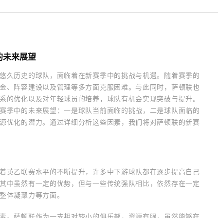
的未来展望
悠久历史的球队，面临着在新赛季中的挑战与机遇。随着赛季的
金、阵容建设以及管理等多方面克服困难。与此同时，萨顿联也
系的优化以及对年轻球员的培养，球队有机会实现突破与提升。
赛季中的未来展望：一是球队当前面临的挑战，二是球队面临的
源优化的潜力。通过详细分析这些因素，我们将对萨顿联的新赛
着英乙联赛水平的不断提升，许多中下游球队都在逐步提高自己
其中虽然有一定的优势，但与一些传统强队相比，依然存在一定
整体凝聚力等方面。
素。萨顿联作为一支相对较小的俱乐部，资源有限，虽然能够在