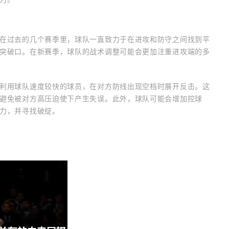
在过去的几个赛季里，球队一直致力于在进攻和防守之间找到平
突破口。在新赛季，球队的战术调整可能会更加注重进攻端的多
利用球队速度较快的球员，在对方防线出现空档时展开反击。这
避免被对方高压迫使下产生失误。此外，球队可能会增加控球
力，并寻找破绽。