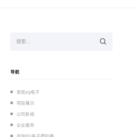
搜索...
导航
发现pg电子
项目展示
公司新闻
企业服务
咨询PG电子模拟器