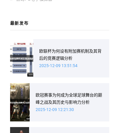
最新发布
欧联杯为何设有附加赛机制及其背
后的竞赛逻辑分析
2025-12-09 13:51:54
欧冠赛事为何成为全球足球舞台的巅
峰之战及其历史与影响力分析
2025-12-09 12:21:30