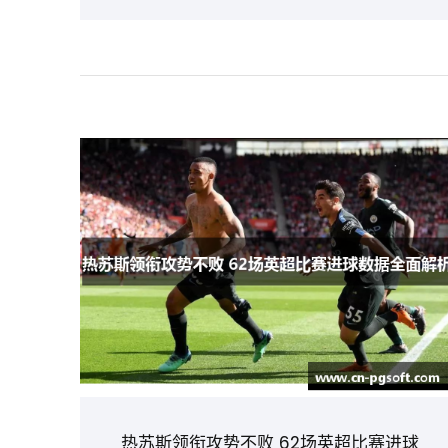
热苏斯领衔攻势不败 62场英超比赛进球