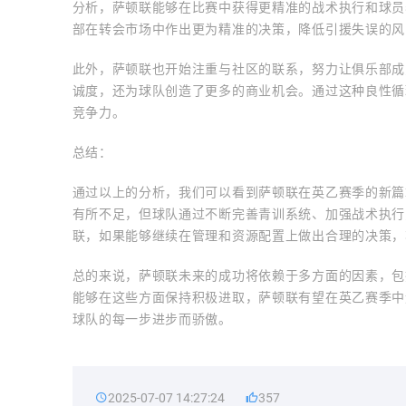
分析，萨顿联能够在比赛中获得更精准的战术执行和球员
部在转会市场中作出更为精准的决策，降低引援失误的风
此外，萨顿联也开始注重与社区的联系，努力让俱乐部成
诚度，还为球队创造了更多的商业机会。通过这种良性循
竞争力。
总结：
通过以上的分析，我们可以看到萨顿联在英乙赛季的新篇
有所不足，但球队通过不断完善青训系统、加强战术执行
联，如果能够继续在管理和资源配置上做出合理的决策，
总的来说，萨顿联未来的成功将依赖于多方面的因素，包
能够在这些方面保持积极进取，萨顿联有望在英乙赛季中
球队的每一步进步而骄傲。
2025-07-07 14:27:24
357