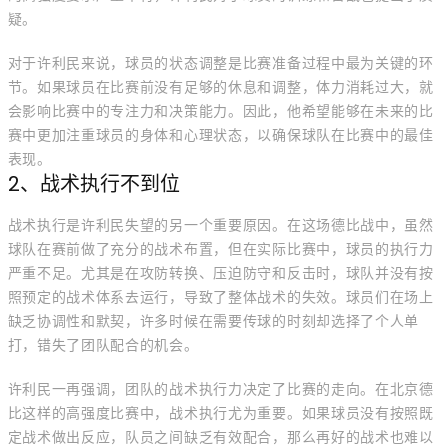
疑。
对于许利民来说，球员的状态调整是比赛准备过程中最为关键的环
节。如果球员在比赛前没有足够的休息和调整，体力消耗过大，就
会影响比赛中的专注力和决策能力。因此，他希望能够在未来的比
赛中更加注重球员的身体和心理状态，以确保球队在比赛中的最佳
表现。
2、战术执行不到位
战术执行是许利民失望的另一个重要原因。在这场德比战中，虽然
球队在赛前做了充分的战术布置，但在实际比赛中，球员的执行力
严重不足。尤其是在攻防转换、压迫防守和反击时，球队并没有按
照预定的战术体系去运行，导致了整体战术的失效。球员们在场上
缺乏协调性和默契，许多时候在需要传球的时刻却选择了个人单
打，错失了团队配合的机会。
许利民一再强调，团队的战术执行力决定了比赛的走向。在北京德
比这样的高强度比赛中，战术执行尤为重要。如果球员没有按照既
定战术做出反应，队员之间缺乏有效配合，那么再好的战术也难以