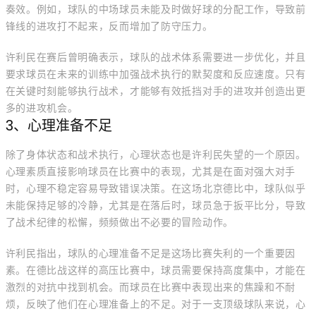
奏效。例如，球队的中场球员未能及时做好球的分配工作，导致前
锋线的进攻打不起来，反而增加了防守压力。
许利民在赛后曾明确表示，球队的战术体系需要进一步优化，并且
要求球员在未来的训练中加强战术执行的默契度和反应速度。只有
在关键时刻能够执行战术，才能够有效抵挡对手的进攻并创造出更
多的进攻机会。
3、心理准备不足
除了身体状态和战术执行，心理状态也是许利民失望的一个原因。
心理素质直接影响球员在比赛中的表现，尤其是在面对强大对手
时，心理不稳定容易导致错误决策。在这场北京德比中，球队似乎
未能保持足够的冷静，尤其是在落后时，球员急于扳平比分，导致
了战术纪律的松懈，频频做出不必要的冒险动作。
许利民指出，球队的心理准备不足是这场比赛失利的一个重要因
素。在德比战这样的高压比赛中，球员需要保持高度集中，才能在
激烈的对抗中找到机会。而球员在比赛中表现出来的焦躁和不耐
烦，反映了他们在心理准备上的不足。对于一支顶级球队来说，心