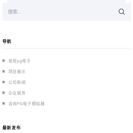
搜索...
导航
发现pg电子
项目展示
公司新闻
企业服务
咨询PG电子模拟器
最新发布