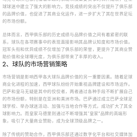
球球迷中建立了强大的影响力。竞技成绩的突出不仅提升了俱乐部
的品牌价值，也促进了其商业化运作，进一步扩大了其在世界足坛
的市场份额。
总体而言，西甲俱乐部的历史成绩与品牌价值之间有着紧密的联
系，球队在各项赛事中的表现直接影响其品牌认知度和市场价值。
冠军头衔和优异成绩不仅增加了俱乐部的荣誉，更提升了其商业赞
助价值和全球曝光度，为俱乐部带来了丰厚的收入。
2、球队的市场营销策略
市场营销是影响西甲各大球队品牌价值的另一重要因素。随着足球
商业化进程的加速，西甲球队纷纷开始重视品牌建设和市场运作。
巴萨和皇马无疑是其中的佼佼者，两者通过各种手段不断扩展自己
的市场份额，特别是在亚洲和美洲市场。巴萨通过成立巴萨全球足
球学校、举办球迷活动、加强与当地合作等方式，成功扩大了其全
球影响力。而皇家马德里则通过不断增强其“皇家”品牌的高端形
象，吸引了大量商业赞助，成为全球顶级品牌之一。
除了传统的赞助合作，西甲俱乐部还通过数字化平台和社交媒体加