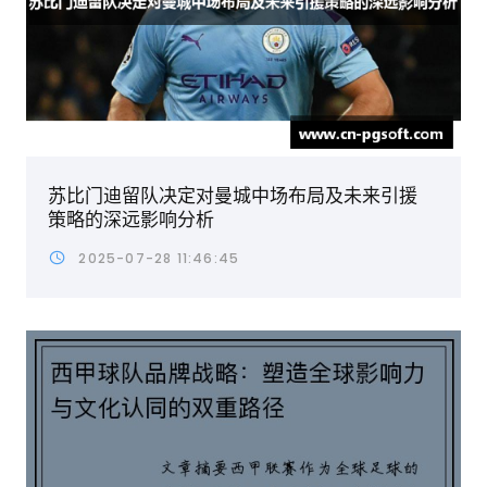
苏比门迪留队决定对曼城中场布局及未来引援
策略的深远影响分析
2025-07-28 11:46:45