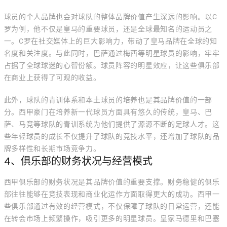
球员的个人品牌也会对球队的整体品牌价值产生深远的影响。以C
罗为例，他不仅是皇马的重要球员，还是全球最知名的运动员之
一。C罗在社交媒体上的巨大影响力，带动了皇马品牌在全球的知
名度和关注度。与此同时，巴萨通过梅西等明星球员的影响，牢牢
占据了全球球迷的心智份额。球员阵容的明星效应，让这些俱乐部
在商业上获得了可观的收益。
此外，球队的青训体系和本土球员的培养也是其品牌价值的一部
分。西甲豪门在培养新一代球员方面具有悠久的传统，皇马、巴
萨、马竞等球队的青训系统为他们提供了源源不断的足球人才。这
些年轻球员的成长不仅提升了球队的竞技水平，还增加了球队的品
牌多样性和长期市场竞争力。
4、俱乐部的财务状况与经营模式
西甲俱乐部的财务状况是其品牌价值的重要支撑。财务稳健的俱乐
部往往能够在竞技表现和商业化运作方面取得更大的成功。西甲一
些俱乐部通过有效的经营模式，不仅保障了球队的日常运营，还能
在转会市场上频繁操作，吸引更多的明星球员。皇家马德里和巴塞