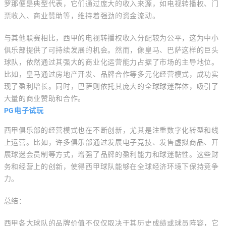
罗那便是典型代表，它们通过庞大的收入来源，如电视转播权、门
票收入、商业赞助等，维持着强劲的资金流动。
与其他联赛相比，西甲的电视转播权收入分配较为公平，这为中小
俱乐部提供了可持续发展的机会。然而，像皇马、巴萨这样的巨头
球队，依然通过其强大的商业化运营能力占据了市场的主导地位。
比如，皇马通过房地产开发、品牌合作等多元化经营模式，成功实
现了盈利增长。同时，巴萨则依托其庞大的全球球迷群体，吸引了
大量的商业赞助和合作。
PG电子试玩
西甲俱乐部的经营模式也在不断创新，尤其是注重数字化转型和线
上运营。比如，许多俱乐部通过发展电子竞技、发售虚拟商品、开
展球迷会员制等方式，增强了品牌的盈利能力和球迷黏性。这些财
务和经营上的创新，使得西甲球队能够在全球经济环境下保持竞争
力。
总结：
西甲各大球队的品牌价值不仅仅取决于其历史成绩或球员阵容，它