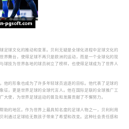
球足球文化的推动和变革。贝利无疑是全球化进程中足球文化的
世界舞台，使得足球不再只是欧洲的运动，而是一个全球化的现
与球技为世界各地的球员树立了榜样，也使得足球成为了世界人
，他的形象也成为了许多年轻球员追逐的目标。他代表了足球的
象征，更是世界足球的全球代言人。他在国际足联的全球推广工
广大使，为世界足球运动的普及和发展贡献了不懈努力。
帮助的地区。作为世界上最具知名度的足球人物之一，贝利利用
贝利通过足球给无数孩子带来了希望和改变。这种社会责任感和