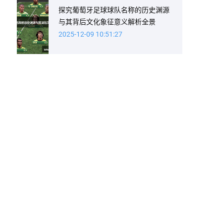
探究葡萄牙足球球队名称的历史渊源
与其背后文化象征意义解析全景
2025-12-09 10:51:27