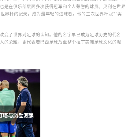
也是在俱乐部层面多次获得冠军和个人荣誉的球员。贝利在世界
了世界杯的记录，成为最年轻的进球者。他的三次世界杯冠军奖
改变了世界对足球的认知。他的名字早已成为足球历史的代名
人的荣耀，更代表着巴西足球乃至整个拉丁美洲足球文化的崛