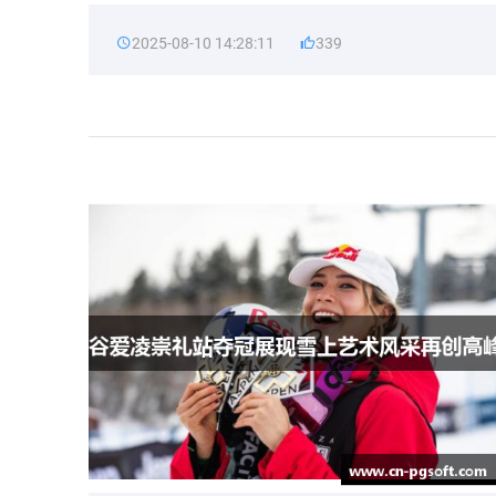
2025-08-10 14:28:11
339