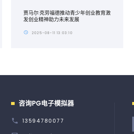
贾马尔·克劳福德推动青少年创业教育激
发创业精神助力未来发展
2025-08-11 13:03:10
咨询PG电子模拟器
13594780077