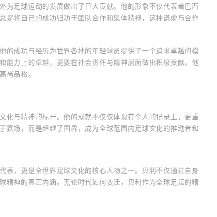
外为足球运动的发展做出了巨大贡献。他的形象不仅代表着巴西
总是将自己的成功归功于团队合作和集体精神，这种谦虚与合作
他的成功与经历为世界各地的年轻球员提供了一个追求卓越的模
和能力上的卓越，更要在社会责任与精神层面做出积极贡献。他
高尚品格。
文化与精神的标杆。他的成就不仅仅体现在个人的记录上，更重
于赛场，而是超越了国界，成为全球范围内足球文化的推动者和
代表，更是全世界足球文化的核心人物之一。贝利不仅通过自身
球精神的真正内涵。无论时代如何变迁，贝利作为全球足坛的精