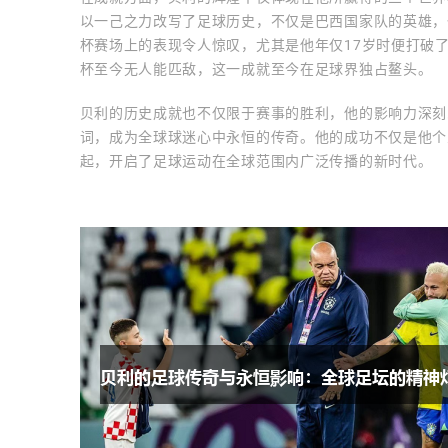
以一己之力改写了足球历史，不仅是巴西国家队的英雄，
杯赛场上的表现令人惊叹，尤其是他年仅17岁时便打破
杯至今无人能匹敌，这一成就至今在足球界独占鳌头。
贝利的历史成就也不仅限于赛事的胜利，他的影响力深刻
词，成为全球球迷心中永恒的传奇。他的成功不仅是他个
起，开启了足球运动在全球范围内广泛传播的新时代。