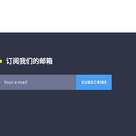
订阅我们的邮箱
SUBSCRIBE
Your e-mail