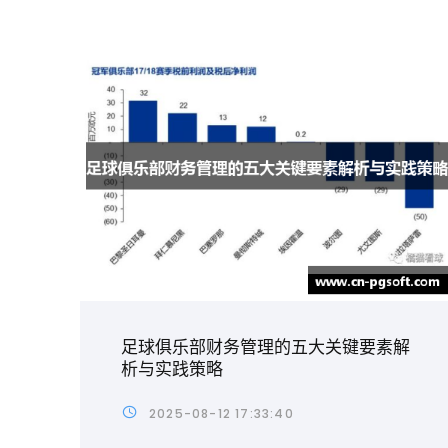
足球俱乐部财务管理的五大关键要素解
析与实践策略
2025-08-12 17:33:40