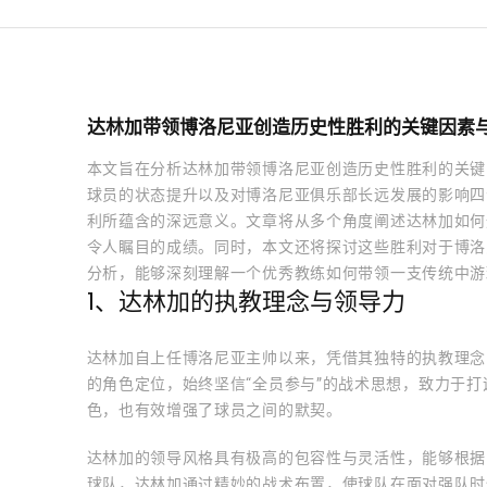
达林加带领博洛尼亚创造历史性胜利的关键因素
本文旨在分析达林加带领博洛尼亚创造历史性胜利的关键
球员的状态提升以及对博洛尼亚俱乐部长远发展的影响四
利所蕴含的深远意义。文章将从多个角度阐述达林加如何
令人瞩目的成绩。同时，本文还将探讨这些胜利对于博洛
分析，能够深刻理解一个优秀教练如何带领一支传统中游
1、达林加的执教理念与领导力
达林加自上任博洛尼亚主帅以来，凭借其独特的执教理念
的角色定位，始终坚信“全员参与”的战术思想，致力于
色，也有效增强了球员之间的默契。
达林加的领导风格具有极高的包容性与灵活性，能够根据
球队，达林加通过精妙的战术布置，使球队在面对强队时