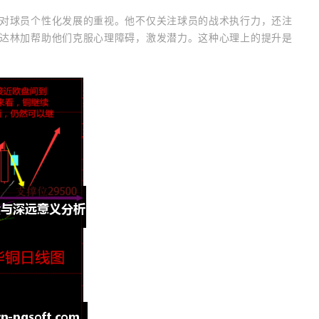
对球员个性化发展的重视。他不仅关注球员的战术执行力，还注
达林加帮助他们克服心理障碍，激发潜力。这种心理上的提升是