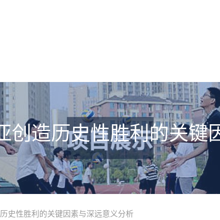
亚创造历史性胜利的关键
历史性胜利的关键因素与深远意义分析