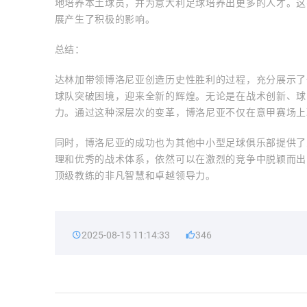
地培养本土球员，并为意大利足球培养出更多的人才。这
展产生了积极的影响。
总结：
达林加带领博洛尼亚创造历史性胜利的过程，充分展示了
球队突破困境，迎来全新的辉煌。无论是在战术创新、球
力。通过这种深层次的变革，博洛尼亚不仅在意甲赛场上
同时，博洛尼亚的成功也为其他中小型足球俱乐部提供了
理和优秀的战术体系，依然可以在激烈的竞争中脱颖而出
顶级教练的非凡智慧和卓越领导力。
2025-08-15 11:14:33
346