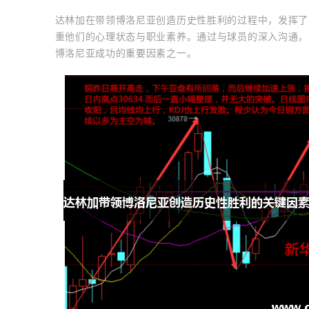
达林加在带领博洛尼亚创造历史性胜利的过程中，发挥了
重他们的心理状态与职业素养。通过与球员的深入沟通，
博洛尼亚成功的重要因素之一。