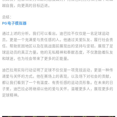
越自我，向更高的目标迈进。
总结：
PG电子模拟器
通过上述的分析，我们可以看出，迪巴拉不仅仅是一名足球运动
员，更是一个充满爱与责任感的人。他通过关爱队友、履行社会责
任、帮助贫困地区以及在挑战面前展现出的坚持与坚韧，展现了足
球运动员的真正力量。他的无私精神和奉献态度，不仅激励着队友
和球迷，也为社会带来了更多的正能量。
迪巴拉用实际行动证明了足球不仅仅是一项竞技运动，更是一种传
递爱与关怀的方式。他在赛场上的表现，以及场下对社会的贡献，
都让我们看到了一个有温度、有责任感的运动员形象。在未来的日
子里，迪巴拉必将继续以他的爱与关怀，温暖更多人，展现更多的
足球精神。