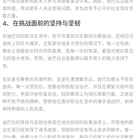
名气和资源影响更多人参与到慈善事业中来。因此，迪巴拉总是尽
其所能，带动更多人关注贫困问题，并为改变不公平的社会现状贡
献力量。
4、在挑战面前的坚持与坚韧
在迪巴拉的职业生涯中，他不仅遇到过无数的比赛挑战，还经历过
身体上的巨大痛苦，尤其是在他多次受伤的情况下。每一次伤病，
都会让他面临长时间的恢复期，而每一次的恢复，都是对他的意志
力的极大考验。然而，迪巴拉总是能够以超乎常人的毅力坚持下
去。
无论是在赛季的关键时刻，还是在遭遇重伤后，迪巴拉都从不轻言
放弃。每一次受伤后，他都会积极配合治疗，并且在康复过程中加
倍努力，争取尽快恢复状态，回到赛场上为球队贡献力量。正是这
种不屈不挠的精神，使得他在面对职业生涯中的诸多挑战时，始终
保持积极向上的态度。
迪巴拉的坚持与坚韧也体现在他对目标的执着追求上。尽管他的职
业生涯已经取得了诸多成就，但他始终没有停止进步的脚步。每一
次比赛，他都以全力以赴的态度面对，用自己的努力和付出不断超