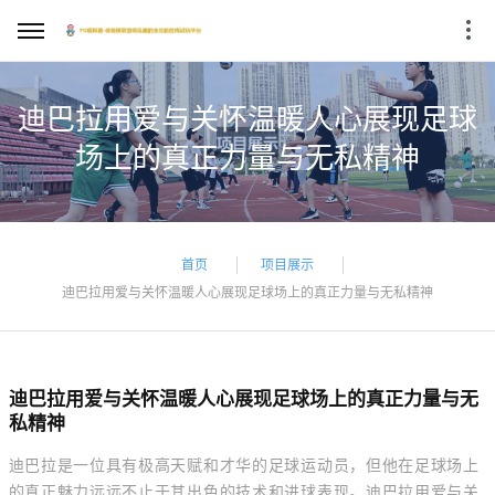
迪巴拉用爱与关怀温暖人心展现足球
场上的真正力量与无私精神
首页
项目展示
迪巴拉用爱与关怀温暖人心展现足球场上的真正力量与无私精神
迪巴拉用爱与关怀温暖人心展现足球场上的真正力量与无
私精神
迪巴拉是一位具有极高天赋和才华的足球运动员，但他在足球场上
的真正魅力远远不止于其出色的技术和进球表现。迪巴拉用爱与关