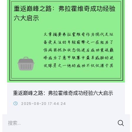
重返巅峰之路：弗拉霍维奇成功经验六大启示
2025-08-20 17:44:24
搜索...