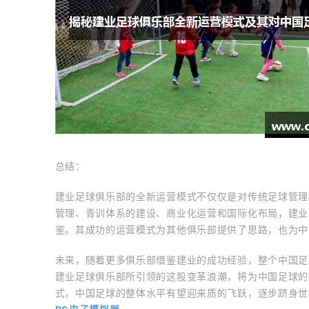
总结：
建业足球俱乐部的全新运营模式不仅仅是对传统足球管理
管理、青训体系的建设、商业化运营和国际化布局，建业
鉴。其成功的运营模式为其他俱乐部提供了思路，也为中
未来，随着更多俱乐部借鉴建业的成功经验，整个中国足
建业足球俱乐部所引领的这股变革浪潮，将为中国足球的
式，中国足球的整体水平有望迎来质的飞跃，逐步跻身世