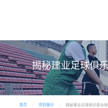
揭秘建业足球俱
首页
项目展示
揭秘建业足球俱乐部全新