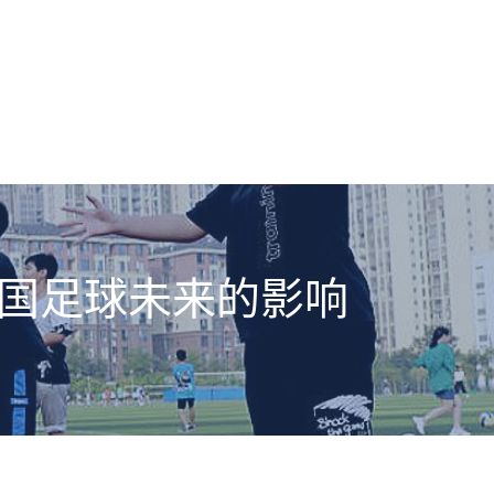
国足球未来的影响