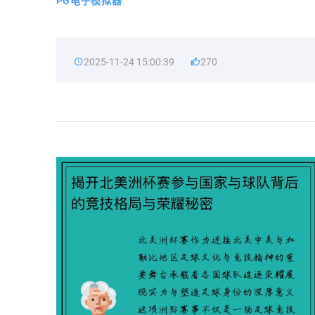
PG电子模拟器
2025-11-24 15:00:39
270