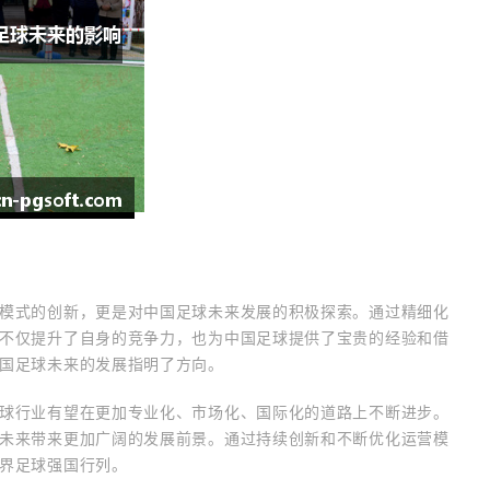
模式的创新，更是对中国足球未来发展的积极探索。通过精细化
不仅提升了自身的竞争力，也为中国足球提供了宝贵的经验和借
国足球未来的发展指明了方向。
球行业有望在更加专业化、市场化、国际化的道路上不断进步。
未来带来更加广阔的发展前景。通过持续创新和不断优化运营模
界足球强国行列。