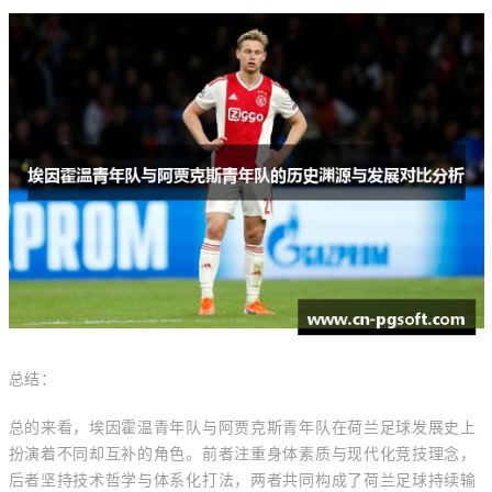
总结：
总的来看，埃因霍温青年队与阿贾克斯青年队在荷兰足球发展史上
扮演着不同却互补的角色。前者注重身体素质与现代化竞技理念，
后者坚持技术哲学与体系化打法，两者共同构成了荷兰足球持续输