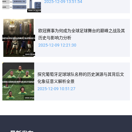
2025-12-09 13:51:54
欧冠赛事为何成为全球足球舞台的巅峰之战及其
历史与影响力分析
2025-12-09 12:21:30
探究葡萄牙足球球队名称的历史渊源与其背后文
化象征意义解析全景
2025-12-09 10:51:27