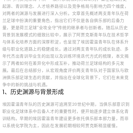
起源、青训理念、人才培养路径以及竞争格局与影响力四个维度，
对两者的渊源与发展进行深入分析。文章首先概述两支青年队在荷
兰足球中扮演的重要角色，指出它们不仅是各自俱乐部的后备力
量，更是荷兰足球“全攻全守”传统的继承者与创新者。随后从历史
背景到发展模式的细致比较中，展示了阿贾克斯青年队在技术哲学
与体系化培养方面的深厚积淀，也呈现了埃因霍温青年队在体系升
级与职业化道路上的稳健成长。通过对两支青年队的成长轨迹、多
年代杰出青训毕业生的出现以及训练环境迭代方式的梳理，本文揭
示了两者如何在差异化中形成互补，推动荷兰足球结构的多元发
展。最后在总结部分，从宏观角度评价两支青年队对于国家队与欧
洲俱乐部足球生态的贡献，并指出在全球化背景下，它们在未来竞
争中的新的挑战与机遇。
1、历史渊源与背景形成
埃因霍温青年队的历史渊源可追溯至20世纪中期，当俱乐部意识到
职业化足球体系中后备人才的重要性时，便开始逐步建立体系化青
训结构。早期的埃因霍温青年建设更多依托俱乐部本部力量，而非
以系统化学院为主，因此在发展初期相较阿贾克斯稍显缓慢。