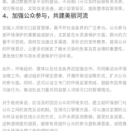
查。通过数据共享平台的建设，不同部门可以实时获取有关水质、
排污等信息，实现信息流通，减少监管盲区，提高整体监管效率。
4、加强公众参与，共建美丽河流
加强入河排污口监管管理，离不开社会各界的广泛参与。公众参与
是环境保护的重要组成部分，尤其是在水资源保护方面，群众的力
量不可忽视。政府应当通过多渠道、多形式的宣传教育，提高公众
的环保意识，让更多的居民了解水污染的危害及其治理的重要性，
激发他们参与到水资源保护行动中来。
此外，环保组织、媒体以及社会各界应加强合作，共同推动水环境
治理工作。通过组织环保志愿者、开展环保活动等形式，扩大公众
的参与面。同时，还可以设立专门的环境监督热线，鼓励市民举报
污染行为，推动社会力量共同监督入河排污口的管理情况。
对于政府来说，应当及时回应公众的环境关切，建立起环保部门与
公众之间的良性互动机制。在排污口管理方面，可以通过定期的公
众听证会和在线公示的方式，公开水质监测数据，接受社会监督。
这种透明度的提高，能够有效提升公众的参与度和满意度，进而推
动水环境治理工作的顺利进行。