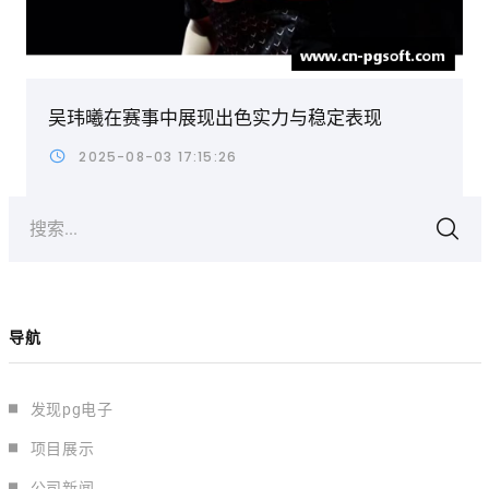
吴玮曦在赛事中展现出色实力与稳定表现
2025-08-03 17:15:26
搜索...
导航
发现pg电子
项目展示
公司新闻