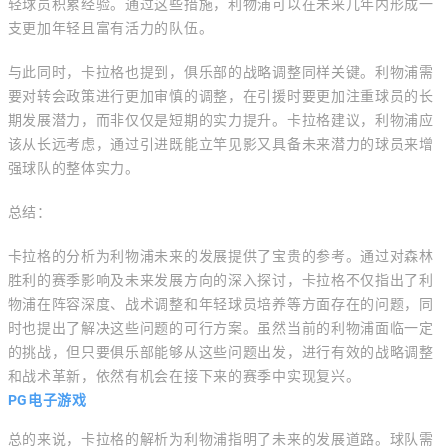
轻球员积累经验。通过这些措施，利物浦可以在未来几年内形成一
支更加年轻且富有活力的队伍。
与此同时，卡拉格也提到，俱乐部的战略调整同样关键。利物浦需
要对转会政策进行更加审慎的调整，在引援时要更加注重球员的长
期发展潜力，而非仅仅是短期的实力提升。卡拉格建议，利物浦应
该从长远考虑，通过引进既能立竿见影又具备未来潜力的球员来增
强球队的整体实力。
总结：
卡拉格的分析为利物浦未来的发展提供了宝贵的参考。通过对森林
胜利的赛季影响及未来发展方向的深入探讨，卡拉格不仅指出了利
物浦在阵容深度、战术调整和年轻球员培养等方面存在的问题，同
时也提出了解决这些问题的可行方案。虽然当前的利物浦面临一定
的挑战，但只要俱乐部能够从这些问题出发，进行有效的战略调整
和战术革新，依然有机会在接下来的赛季中实现复兴。
PG电子游戏
总的来说，卡拉格的解析为利物浦指明了未来的发展道路。球队需