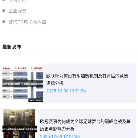
企业服务
咨询PG电子模拟器
最新发布
欧联杯为何设有附加赛机制及其背后的竞赛
逻辑分析
2025-12-09 13:51:54
欧冠赛事为何成为全球足球舞台的巅峰之战及其
历史与影响力分析
2025-12-09 12:21:30